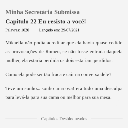
Minha Secretária Submissa
Capítulo 22 Eu resisto a você!
Palavras: 1020
|
Lançado em: 29/07/2021
0
o
as provocações de Romeu, se não fosse entrada daquel
Loja
tão fraca e cair
Histórico
tudo uma desculpa
Sair
para levá-la par
Baixar App
eza era
Capítulos Desbloqueados