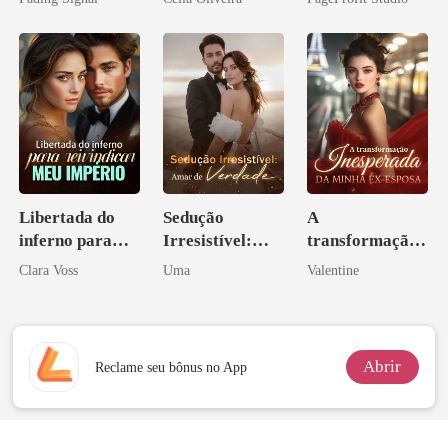
inimigo do ex
Libertada do
Sedução
A
inferno para
Irresistível:
transformação
reivindicar meu
Amar de
inesperada da
Clara Voss
Uma
Valentine
império
Verdade
minha ex-
esposa
Abrir
Reclame seu bônus no App