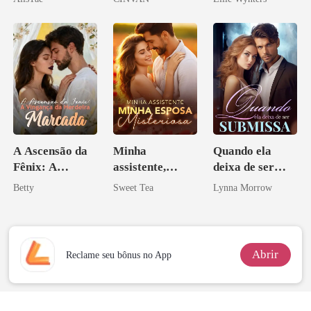
A Ascensão da
Minha
Quando ela
Fênix: A
assistente,
deixa de ser
Vingança da
minha esposa
submissa
Betty
Sweet Tea
Lynna Morrow
Herdeira
misteriosa
Marcada
Abrir
Reclame seu bônus no App