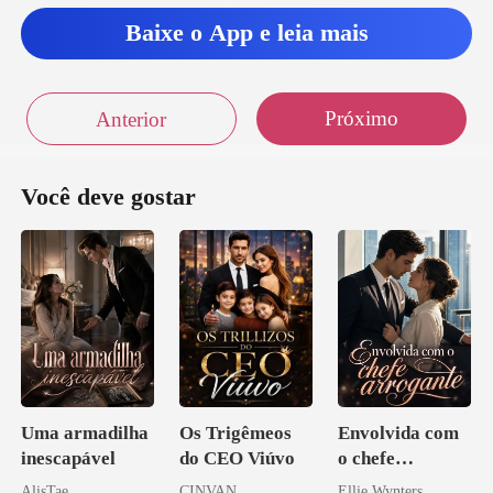
M
Baixe o App e leia mais
Próximo
Anterior
Você deve gostar
Uma armadilha
Os Trigêmeos
Envolvida com
inescapável
do CEO Viúvo
o chefe
arrogante
AlisTae
CINVAN
Ellie Wynters