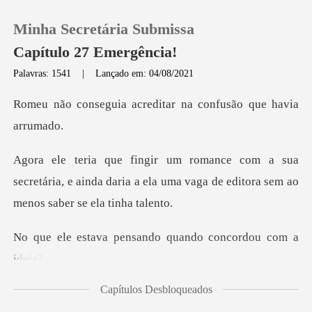
Minha Secretária Submissa
Capítulo 27 Emergência!
Palavras: 1541
|
Lançado em: 04/08/2021
0
acreditar na confusã
Loja
a
secretária, e ainda daria a ela uma vaga de
Histórico
Sair
ensando quando conc
Baixar App
Capítulos Desbloqueados
e pensando.. afinal, aí ver