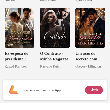
namorado?!
Licantropo
Ex-esposa do
O Contrato -
Um acordo
presidente?
Minha Ragazza
secreto com
Preciosa
meu chefe
Rusted Rainbow
Karyelle Kuhn
Gregory Ellington
princesa de uma
bilionário
família
mafiosa!
Abrir
Reclame seu bônus no App