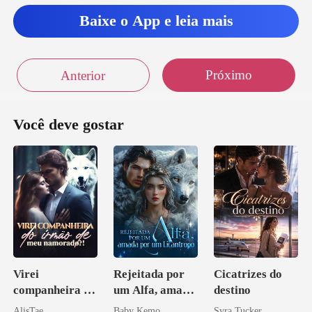
Baixe o App e leia mais
Próximo
Anterior
Você deve gostar
Virei
Rejeitada por
Cicatrizes do
companheira do
um Alfa, amada
destino
irmão de meu
por um
AlisTae
Baby Kemo
Syra Tucker