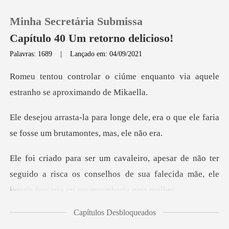
Minha Secretária Submissa
Capítulo 40 Um retorno delicioso!
Palavras: 1689
|
Lançado em: 04/09/2021
0
e enquanto via aquele
estranh
Loja
dele, era o que ele faria
se fosse
Histórico
ter
Sair
seguido a risca os conselhos de sua falecida m
Baixar App
Capítulos Desbloqueados
n