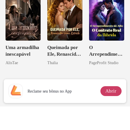
Uma armadilha
Queimada por
O
inescapável
Ele, Renascida
Arrependiment
como Estrela
o do Alfa: O
AlisTae
Thalia
PageProfit Studio
Contrato Real
da Híbrida
Abrir
Reclame seu bônus no App