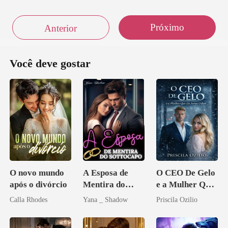
Próximo
Anterior
Você deve gostar
O novo mundo
A Esposa de
O CEO De Gelo
após o divórcio
Mentira do
e a Mulher Que
Sottocapo
Ele Jurou Odiar
Calla Rhodes
Yana _ Shadow
Priscila Ozilio