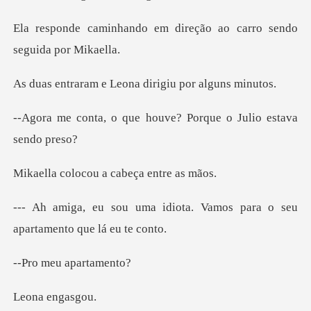
em direção ao carro se
e Leona dirigiu p
ue houve? Porque o Ju
cou a cabeça
iota. Vamos para o seu
apar
eu apar
enga