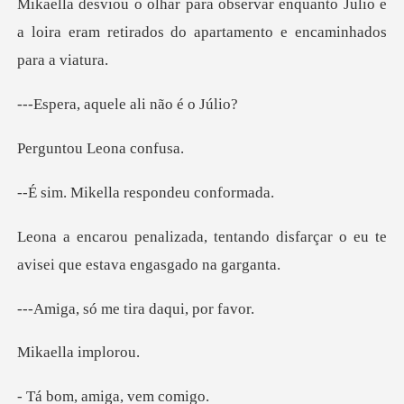
quanto Julio e
a loira eram retirados do
quele ali nã
u Leona
ella respond
tando disfarçar o eu te
avisei
me tira daq
la imp
amiga, v