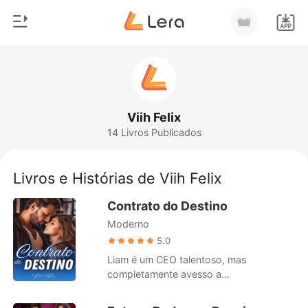
0
Início
Loja
Gênero
Viih Felix
14 Livros Publicados
Moderno
Histórico
Lobisomem
Livros e Histórias de Viih Felix
Sair
Contos
Contrato do Destino
Romance
Moderno
Baixar App
Bilionários
5.0
Liam é um CEO talentoso, mas
Ranking
completamente avesso a
responsabilidades pessoais. Aos 30
anos, começa a sentir a pressão dos