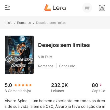
Início
/
Romance
/
Desejos sem limites
0
Início
Loja
Gênero
Desejos sem limites
Moderno
Histórico
Viih Felix
Lobisomem
|
Romance
Concluído
Sair
Contos
Romance
Baixar App
5.0
232.6K
80
Bilionários
8 Comentário(s)
Leituras
Capítulo
Ranking
Álvaro Spinelli, um homem experiente em todas as área
s de sua vida, além de CEO, Álvaro já teve colação de m