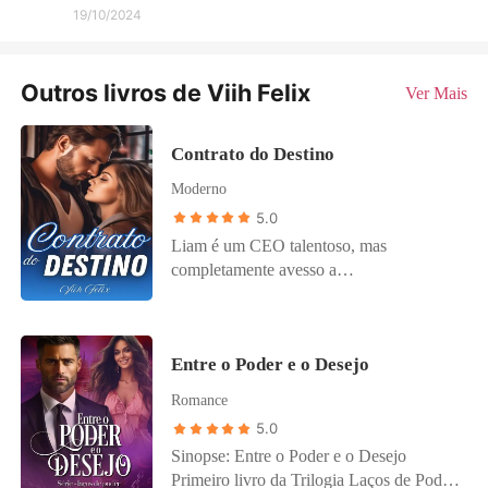
19/10/2024
Outros livros de Viih Felix
Ver Mais
Contrato do Destino
Moderno
5.0
Liam é um CEO talentoso, mas
completamente avesso a
responsabilidades pessoais. Aos 30 anos,
começa a sentir a pressão dos pais para se
casar e assumir um papel mais tradicional
Entre o Poder e o Desejo
em sua vida. Determinado a evitar um
relacionamento real, ele encontra a
Romance
solução perfeita em Ashley, uma de suas
5.0
funcionárias, que está enfrentando
Sinopse: Entre o Poder e o Desejo
dificuldades financeiras e emocionais.
Primeiro livro da Trilogia Laços de Poder.
Vendo uma oportunidade, Liam propõe a