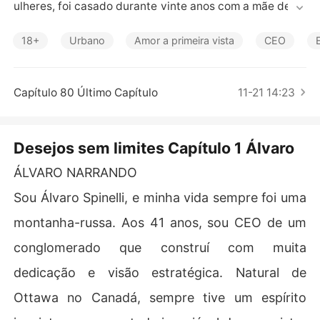
Contos Curtos
ulheres, foi casado durante vinte anos com a mãe de se
us filhos e, atualmente, é divorciado e vive como se não 
houvesse Amanhã. 

18+
Urbano
Amor a primeira vista
CEO
Tudo vai mudar quando ele conhece Jade, uma jovem d
e 18 anos e melhor amiga da sua filha mais nova. Jade v
Capítulo 80 Último Capítulo
11-21 14:23
ai mexer com todos os sentidos e desejos do grande CE
O.
Desejos sem limites Capítulo 1 Álvaro
ÁLVARO NARRANDO
Sou Álvaro Spinelli, e minha vida sempre foi uma
montanha-russa. Aos 41 anos, sou CEO de um
conglomerado que construí com muita
dedicação e visão estratégica. Natural de
Ottawa no Canadá, sempre tive um espírito