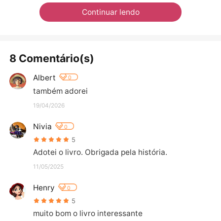
Continuar lendo
8 Comentário(s)
Albert
0
também adorei
19/04/2026
Nivia
0
5
Adotei o livro. Obrigada pela história.
11/05/2025
Henry
0
5
muito bom o livro interessante