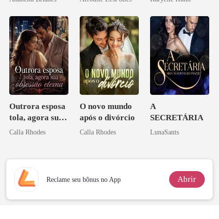
Outrora esposa
O novo mundo
A
tola, agora sua
após o divórcio
SECRETÁRIA
obsessão eterna
Calla Rhodes
Calla Rhodes
LunaSants
Abrir
Reclame seu bônus no App