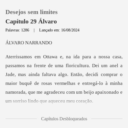
Desejos sem limites
Capítulo 29 Álvaro
Palavras: 1286
|
Lançado em: 16/08/2024
0
O NAR
Loja
l a
Jade, mas ainda faltava algo. Então, decidi comprar o
Histórico
maior buquê de rosas vermelhas e entregá-lo
Sair
Baixar App
ue cheg
Capítulos Desbloqueados