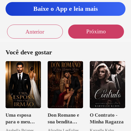
Baixe o App e leia mais
Próximo
Anterior
Você deve gostar
Uma esposa
Don Romano e
O Contrato -
para o meu
sua bendita
Minha Ragazza
irmão
ruína
Anabella Brianes
Afrodite LesFolies
Karyelle Kuhn