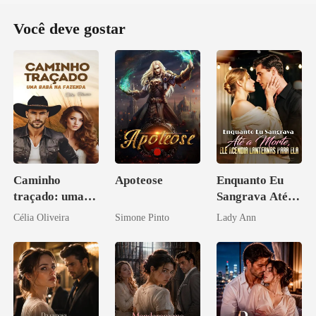
Você deve gostar
Caminho
Apoteose
Enquanto Eu
traçado: uma
Sangrava Até a
babá na fazenda
Morte, Ele
Célia Oliveira
Simone Pinto
Lady Ann
Acendia
Lanternas Para
Ela