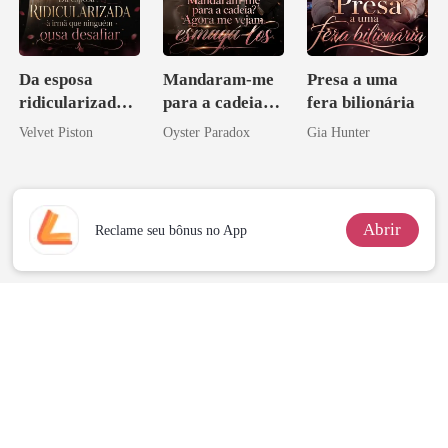
Da esposa
Mandaram-me
Presa a uma
ridicularizada à
para a cadeia?
fera bilionária
irmã que
Agora me
Velvet Piston
Oyster Paradox
Gia Hunter
ninguém ousa
vejam esmagá-
desafiar
los
Abrir
Reclame seu bônus no App