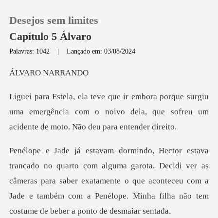
Desejos sem limites
Capítulo 5 Álvaro
Palavras: 1042
|
Lançado em: 03/08/2024
0
O NAR
surgiu
Loja
uma emergência com o noivo dela, que sofreu
Histórico
Sair
rota. Decidi ver as
câmeras para saber exatamente o que aconteceu com a
Baixar App
Jade e tamb