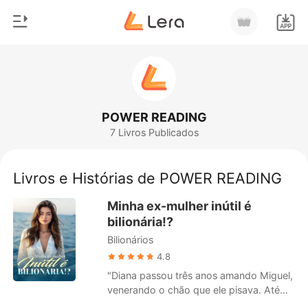
0
Início
Loja
Gênero
POWER READING
7 Livros Publicados
Moderno
Histórico
Lobisomem
Livros e Histórias de POWER READING
Sair
Contos
Minha ex-mulher inútil é
Romance
bilionária!?
Baixar App
Bilionários
Bilionários
4.8
Ranking
"Diana passou três anos amando Miguel,
venerando o chão que ele pisava. Até
que seu descaso e o abuso de sua