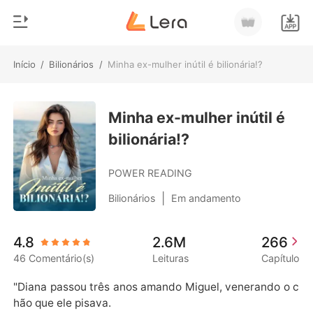
Início
/
Bilionários
/
Minha ex-mulher inútil é bilionária!?
0
Início
Loja
Minha ex-mulher inútil é
Gênero
bilionária!?
Moderno
Histórico
Lobisomem
POWER READING
Sair
Contos
|
Bilionários
Em andamento
Romance
Baixar App
4.8
2.6M
266
Bilionários
46 Comentário(s)
Leituras
Capítulo
Ranking
"Diana passou três anos amando Miguel, venerando o c
hão que ele pisava.
