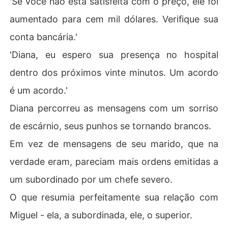
'Se você não está satisfeita com o preço, ele foi
obre que ela agora está cercada por solteirões elegívei
aumentado para cem mil dólares. Verifique sua
s: CEO poderoso, bioquímico gênio, cantor premiado, pl
ayboy reformado...

conta bancária.'
Pior, ela deixa bem claro que terminou com ele.

'Diana, eu espero sua presença no hospital
Miguel se prepara para uma batalha árdua.

Ele deve provar a ela que ainda é digno de seu amor an
dentro dos próximos vinte minutos. Um acordo
tes que ela se apaixone por outro.

é um acordo.'
Diana percorreu as mensagens com um sorriso
de escárnio, seus punhos se tornando brancos.
Em vez de mensagens de seu marido, que na
verdade eram, pareciam mais ordens emitidas a
um subordinado por um chefe severo.
O que resumia perfeitamente sua relação com
Miguel - ela, a subordinada, ele, o superior.