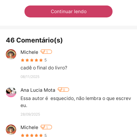
Continuar lendo
46 Comentário(s)
Michele
1
5
cadê o final do livro?
08/11/2025
Ana Lucia Mota
0
Essa autor é  esquecido, não lembra o que escrev
eu.
28/09/2025
Michele
1
5