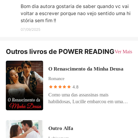
Bom dia autora gostaria de saber quando vc vai 
voltar a escrever porque nao vejo sentido uma hi
stória sem fim !!
07/09/2025
Outros livros de POWER READING
Ver Mais
O Renascimento da Minha Deusa
Romance
4.8
Como uma das assassinas mais
habilidosas, Lucille embarcou em uma
missão ultrassecreta na noite anterior. No
entanto, os detalhes da missão vazaram,
levando à sua morte prematura nas mãos
Outro Alfa
de um companheiro traidor. Mas por
algum milagre, ela ganhou uma nova vida