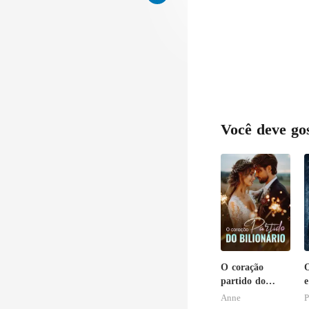
p
Você deve go
O coração
partido do
e
bilionário
E
Anne
P
O