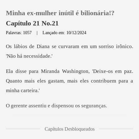
Minha ex-mulher inútil é bilionária!?
Capítulo 21 No.21
Palavras: 1057
|
Lançado em: 10/12/2024
0
varam em um sorriso irôni
Loja
e-os em paz.
Quanto mais eles gastam, ma
Histórico
Sair
tiu e dispensou
Baixar App
a agora no c
Capítulos Desbloqueados
ra dona