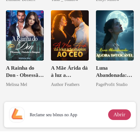
Don
A Rainha do
A Mãe Árida dá
Luna
Don - Obsessão,
à luz a
Abandonada:
Paixão e Sangue
Sextuplos ao
Agora Intocável
Melissa Mel
Author Feathers
PageProfit Studio
CEO
Abrir
Reclame seu bônus no App