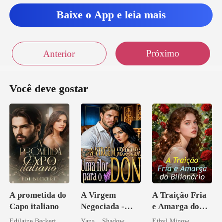
Baixe o App e leia mais
tiu que J
Próximo
Anterior
Você deve gostar
A prometida do
A Virgem
A Traição Fria
Capo italiano
Negociada -
e Amarga do
Uma flor para o
Bilionário
Edilaine Beckert
Yana _ Shadow
Ethyl Minow