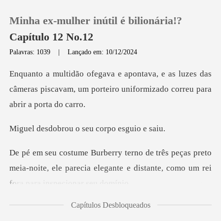
Minha ex-mulher inútil é bilionária!?
Capítulo 12 No.12
Palavras: 1039
|
Lançado em: 10/12/2024
0
luzes das
câmeras piscavam, um porteiro uni
Loja
ou o seu corpo
Histórico
preto
Sair
meia-noite, ele parecia elegante e distant
Baixar App
Capítulos Desbloqueados
um m