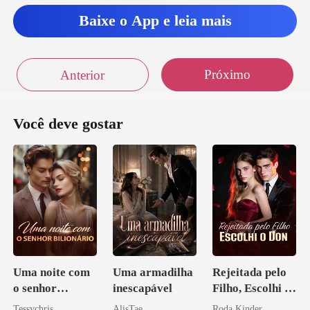
Baixe o App e leia mais
Próximo
Anterior
Você deve gostar
Uma noite com
Uma armadilha
Rejeitada pelo
o senhor
inescapável
Filho, Escolhi o
Bilionário
Don
Tessychris
AlisTae
Roda Kinder