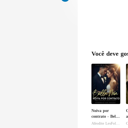
Você deve go
Noiva por
contrato - Bella
a
Mia
Afrodite LesFolies
C