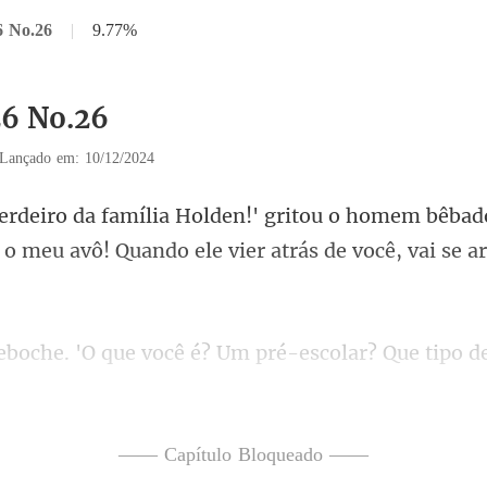
6 No.26
|
9.77%
26 No.26
Lançado em: 10/12/2024
bêbado
a o meu avô! Quando el
po 
avô chorando quando perde uma brig
—— Capítulo Bloqueado ——