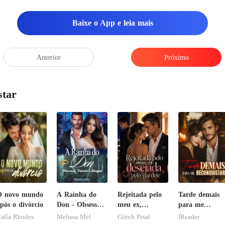
Baixe o App e leia mais
Anterior
Próximo
star
O novo mundo
A Rainha do
Rejeitada pelo
Tarde demais
pós o divórcio
Don - Obsessão,
meu ex,
para me
Paixão e
desejada pelo
reconquistar!
alla Rhodes
Melissa Mel
Glitch Petal
IReader
Sangue
pai dele