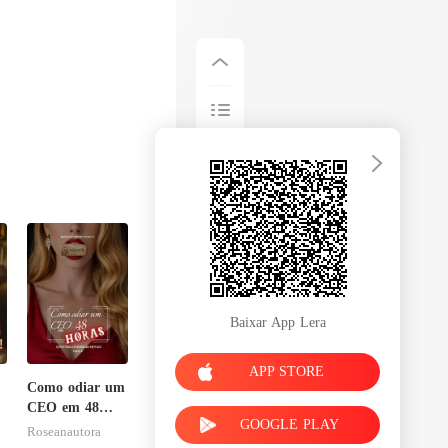
Baixar App Lera
APP STORE
Como odiar um
CEO em 48
GOOGLE PLAY
horas
Roseanautora