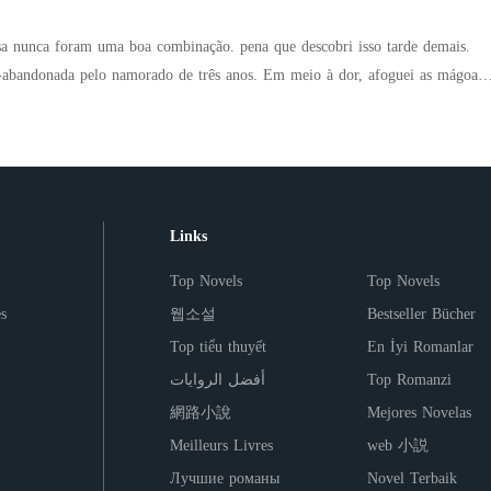
. Foi completamente desaconselhável. Mas também foi: O melhor sexo da
sta de boas-vindas da amante na empresa onde eu trabalhava. Vi Orvalho
escobriu, a melhor decisão que eu já tomei. Porque meu caso de uma noite
s para agradar Busca, o mesmo homem que jogava minha comida no lixo se
sa nunca foram uma boa combinação. pena que descobri isso tarde demais.
quer. Ele é mais rico que Rhys, mais poderoso que toda a minha família, e
anto o meu
-abandonada pelo namorado de três anos. Em meio à dor, afoguei as mágoas
goso do que eu deveria estar "brincando". E agora, ele não vai me deixar ir
inal me atingiu no meio de uma reunião,
noite de paixão com um completo estranho. Para não parecer vulnerável, no
Você está grávida?" O medo me paralisou. Se ele
iro na mesa, fingi indiferença e ainda critiquei seu desempenho na cama. Só
 vitaminas onde eu havia colado um
esmo estranho. seria meu novo chefe. Agora, preciso encarar todos os dias o
ue detém o poder sobre meu emprego. Como sair dessa? O pior ainda está
inhas coisas em uma única caixa.
Links
re a mesa. Toquei minha barriga, prometendo que ele
a dessa criança, e desapareci na noite.
Top Novels
Top Novels
s
웹소설
Bestseller Bücher
Top tiểu thuyết
En İyi Romanlar
أفضل الروايات
Top Romanzi
網路小說
Mejores Novelas
Meilleurs Livres
web 小説
Лучшие романы
Novel Terbaik