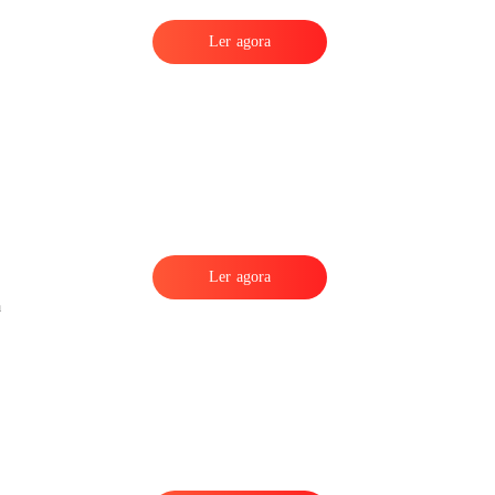
Ler agora
Ler agora
a