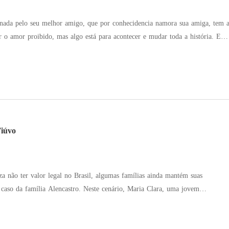
onada pelo seu melhor amigo, que por conhecidencia namora sua amiga, tem 
o amor proibido, mas algo está para acontecer e mudar toda a história. Esse
é um romance cheio de surpresas, cada capítulo irá te instigar a querer mais. Vem comigo?!
Viúvo
za não ter valor legal no Brasil, algumas famílias ainda mantém suas
 caso da família Alencastro. Neste cenário, Maria Clara, uma jovem
reira, órfã, criada entre as irmãs do Instituto Santa Bárbara, é enviada pela
balhar como babá e educadora no Solar Alencastro, uma propriedade
 reservado Conde Álvaro Alencastro, um homem cuja frieza só não supera a