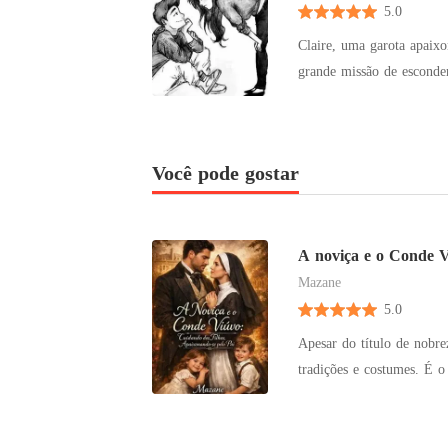
5.0
Claire, uma garota apaix
grande missão de esconder 
Você pode gostar
A noviça e o Conde 
Mazane
5.0
Apesar do título de nobre
tradições e costumes. É o
professora e aspirante a f
madre superiora para tra
imponente pertencente ao