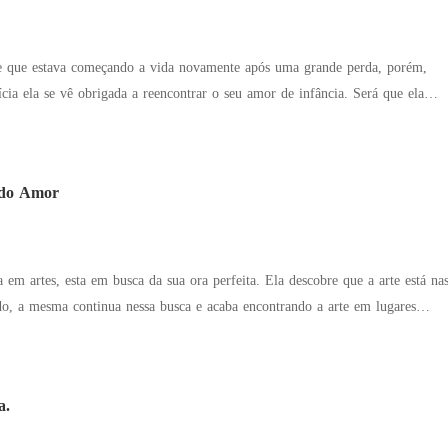
te que estava começando a vida novamente após uma grande perda, porém,
cia ela se vê obrigada a reencontrar o seu amor de infância. Será que ela
so? Será que Willian o amor da sua vida conseguira lhe dar com o fato de
hores
ue não tem somente a amizade em comum.
s do Amor
sta em busca da sua ora perfeita. Ela descobre que a arte está nas
o, a mesma continua nessa busca e acaba encontrando a arte em lugares
a.