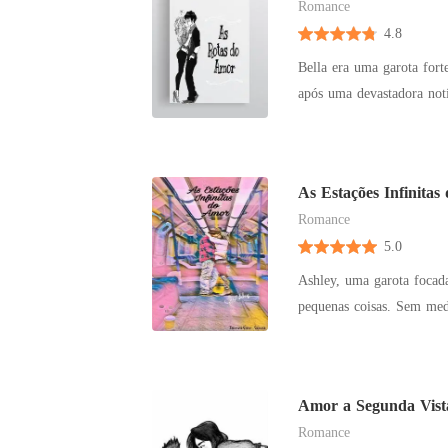
Romance
4.8
Bella era uma garota for
após uma devastadora notí
conseguirá lhe dar com is
sua melhor amiga o amar? Essa história será narrada por duas pessoas, Bella e Willian. Os mel
amigos que descobrem q
As Estações Infinita
Romance
5.0
Ashley, uma garota focada em artes, e
pequenas coisas. Sem med
inimagináveis.
Amor a Segunda Vist
Romance