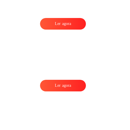
Ler agora
Ler agora
l