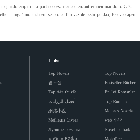
onsegue parar de pensar nela. Um mês depois, Maria Fernanda consegue um
m quando empurrei a porta do escritório e encontrei meu marido, o CEO
rio irrecusável. O detalhe? O pai da criança é o mesmo homem da boate -
tada em seu colo. Em vez de pedir perdão, Estevão apenas
ndo decidir se ela é uma criminosa perigosa... ou a maior tentação da sua
preendeu por não ter batido na porta, enquanto Susana ria, alegando que
 absurdas, coincidências improváveis, uma criança que rouba a cena e uma
o, a crueldade deles foi rápida e
orar, os dois vão descobrir que nem todo inimigo quer te destruir - alguns só
jeito possível.
êncio da minha própria família com um cheque e lançaram uma campanha
 ingrata". Eles editaram as câmeras de segurança para
Links
desesperada em agressão física, conseguindo uma ordem de restrição e
da. Sentada no chão frio de um apartamento
Top Novels
Top Novels
ngrando e a dignidade em frangalhos, olhei para a única coisa que consegui
s
웹소설
Bestseller Bücher
 abraçada àqueles cadernos,
Top tiểu thuyết
En İyi Romanlar
ma dona de casa entediada. Mal sabiam eles que ali estavam as
أفضل الروايات
Top Romanzi
ologia que os fez bilionários, e o registro detalhado de cada crime que
網路小說
Mejores Novelas
. "Sr. Júlio? Aqui é Serafina. Eles queriam um
Meilleurs Livres
web 小説
a para lhes dar um."
Лучшие романы
Novel Terbaik
นวนิยายที่ดีที่สุด
MoboReels