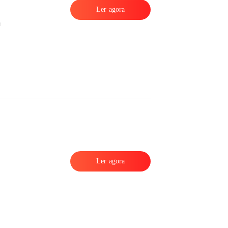
Ler agora
a
Ler agora