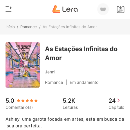
Início
/
Romance
/
As Estações Infinitas do Amor
0
Início
Loja
As Estações Infinitas do
Gênero
Amor
Moderno
Histórico
Lobisomem
Jenni
Sair
Contos
|
Romance
Em andamento
Romance
Baixar App
5.0
5.2K
24
Bilionários
Comentário(s)
Leituras
Capítulo
Ranking
Ashley, uma garota focada em artes, esta em busca da
 sua ora perfeita.
