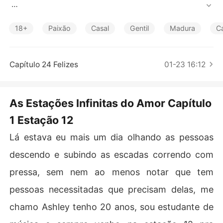
Contos Curtos
Ela descobre que a arte está nas pequenas coisas. Sem 
medo, a mesma continua nessa busca e acaba encontr
18+
Paixão
Casal
Gentil
Madura
C
ando a arte em lugares inimagináveis.
Capítulo 24 Felizes
01-23 16:12
As Estações Infinitas do Amor Capítulo
1 Estação 12
Lá estava eu mais um dia olhando as pessoas
descendo e subindo as escadas correndo com
pressa, sem nem ao menos notar que tem
pessoas necessitadas que precisam delas, me
chamo Ashley tenho 20 anos, sou estudante de