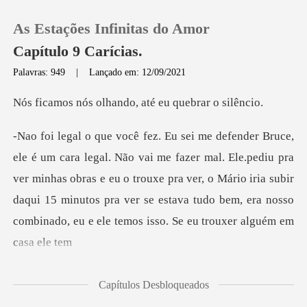
As Estações Infinitas do Amor
Capítulo 9 Carícias.
Palavras: 949
|
Lançado em: 12/09/2021
0
lhando, até eu qu
Loja
. Ele.pediu pra
ver minhas obras e eu o trouxe pra ver, o Mário iria subir
Histórico
daqui 15 minutos pra ve
Sair
Baixar App
Capítulos Desbloqueados