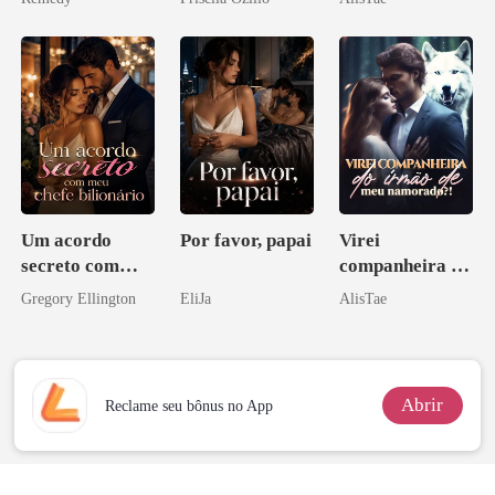
zilionária
Um acordo
Por favor, papai
Virei
secreto com
companheira do
meu chefe
irmão de meu
Gregory Ellington
EliJa
AlisTae
bilionário
namorado?!
Abrir
Reclame seu bônus no App