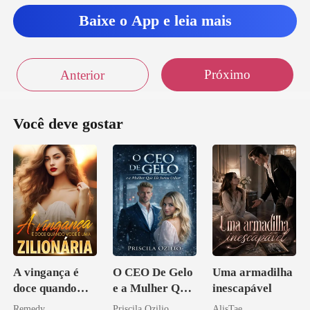
Baixe o App e leia mais
Próximo
Anterior
Você deve gostar
A vingança é
O CEO De Gelo
Uma armadilha
doce quando
e a Mulher Que
inescapável
você é uma
Ele Jurou Odiar
Remedy
Priscila Ozilio
AlisTae