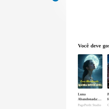
Você deve go
Luna
P
Abandonada:
f
Agora Intocável
PageProfit Studio
G