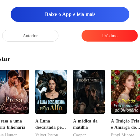
Baixe o App e leia mais
Anterior
Próximo
star
resa a uma
A Luna
A médica da
A Traição Fria
era bilionária
descartada pelo
matilha
e Amarga do
Alfa
Bilionário
ia Hunter
Velvet Piston
Cooper
Ethyl Minow