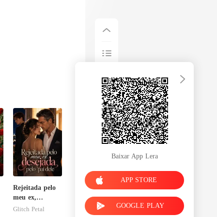
Baixar App Lera
APP STORE
Rejeitada pelo
meu ex,
GOOGLE PLAY
desejada pelo
Glitch Petal
pai dele