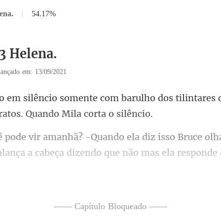
ena.
|
54.17%
3 Helena.
ançado em: 13/09/2021
rulho dos tilintares 
so Bruce olh
alança a
ás eu esqueci de falar, eu
—— Capítulo Bloqueado ——