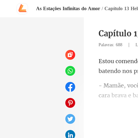
As Estações Infinitas do Amor
/
Capítulo 13 Hel
Capítulo 1
|
Palavras: 688
L
batendo
cara brava e b