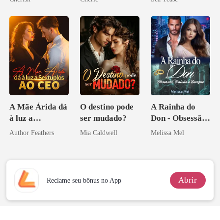
os príncipes
licantropos
A Mãe Árida dá
O destino pode
A Rainha do
à luz a
ser mudado?
Don - Obsessão,
Sextuplos ao
Paixão e Sangue
Author Feathers
Mia Caldwell
Melissa Mel
CEO
Abrir
Reclame seu bônus no App