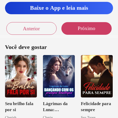
Baixe o App e leia mais
Próximo
Anterior
Você deve gostar
Seu brilho fala
Lágrimas da
Felicidade para
por si
Luna:
sempre
Dançando com
Cherish
Cherie
Sea Tease