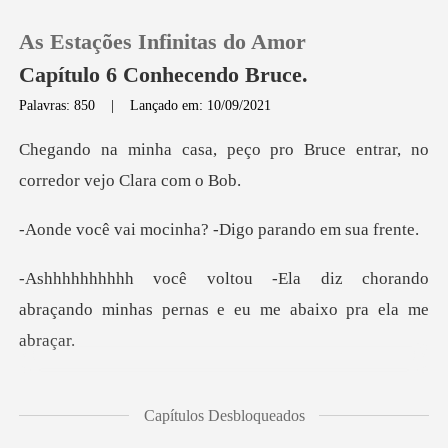
As Estações Infinitas do Amor
Capítulo 6 Conhecendo Bruce.
Palavras: 850
|
Lançado em: 10/09/2021
0
ço pro Bruce entrar, no
co
Loja
cinha? -Digo paran
Histórico
chorando
abraçando minhas pernas
Sair
Baixar App
do bem? -Eu digo
Capítulos Desbloqueados
olhando pra ela li