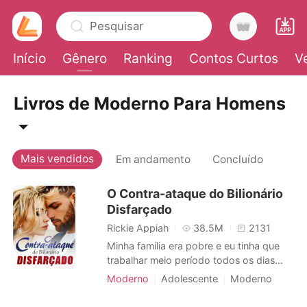
Pesquisar
Início
Gênero
Ranking
Contos Curtos
V
0
Livros de Moderno Para Homens
Loja
Mais vendidos
Em andamento
Concluído
Histórico
O Contra-ataque do Bilionário
Disfarçado
Sair
Rickie Appiah
38.5M
2131
Minha família era pobre e eu tinha que
trabalhar meio período todos os dias
Baixar App
apenas para pagar as contas e poder
Moderno
Adolescente
Moderno
entrar na faculdade. Na faculdade, eu a
Identidade oculta
conheci, a garota linda da minha turma