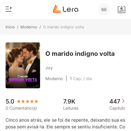
Início
/
Moderno
/
O marido indigno volta
0
Início
Loja
Gênero
O marido indigno volta
Moderno
Histórico
Joy
Lobisomem
|
Moderno
1
Cap. / dia
Sair
Contos
Romance
Baixar App
5.0
7.9K
447
Bilionários
0 Comentário(s)
Leituras
Capítulo
Ranking
Cinco anos atrás, ele se foi de repente, deixando sua es
posa sem avisá-la. Ele sempre se sentiu insuficiente. Co