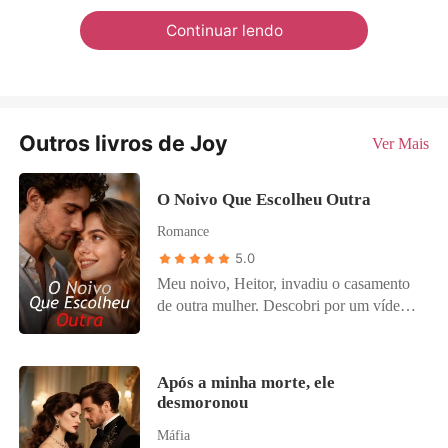
Continuar lendo
Outros livros de Joy
Ver Mais
O Noivo Que Escolheu Outra
Romance
5.0
Meu noivo, Heitor, invadiu o casamento
de outra mulher. Descobri por um vídeo
que viralizou enquanto eu preparava a
sobremesa favorita dele para comemorar
nosso próximo ciclo de fertilização in
Após a minha morte, ele
vitro. Era a Kiera Matos, a "artista
desmoronou
incompreendida" de quem ele sempre
Máfia
dizia ter pena. Não era a primeira vez.