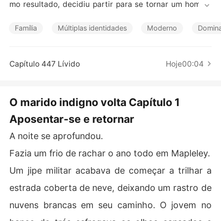
Contos Curtos
mo resultado, decidiu partir para se tornar um homem
 melhor. 

Família
Múltiplas identidades
Moderno
Domin
Foram cinco anos inteiros de trabalho árduo diário. 

Quando finalmente se sentiu satisfeito, voltou como um 
Capítulo 447 Lívido
Hoje00:04
homem poderoso e honrado. Sua intenção era começar
 uma família com sua esposa. 

O marido indigno volta Capítulo 1
Mas ao retornar, encontrou o maior choque de sua vida. 
Aposentar-se e retornar
Ele descobriu que tinha uma filha!
A noite se aprofundou.
Fazia um frio de rachar o ano todo em Mapleley.
Um jipe militar acabava de começar a trilhar a
estrada coberta de neve, deixando um rastro de
nuvens brancas em seu caminho. O jovem no