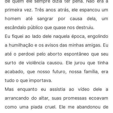
de quem ele sempre dizia ter pena. Não era a
mente secou. Isso não foi apenas mais uma traição; foi
primeira vez. Três anos atrás, ele espancou um
 o fim.

homem até sangrar por causa dela, um
Peguei o telefone, minha mão firme. "Gostaria de cance
escândalo público que quase nos destruiu.
lar minha consulta para a fertilização in vitro", disse à cl
ínica. "E agendar um aborto. O mais rápido possível."
Eu fiquei ao lado dele naquela época, engolindo
a humilhação e os avisos das minhas amigas. Eu
até o perdoei pelo aborto espontâneo que seu
surto de violência causou. Ele jurou que tinha
acabado, que nosso futuro, nossa família, era
tudo o que importava.
Mas enquanto eu assistia ao vídeo dele a
arrancando do altar, suas promessas ecoavam
como uma piada cruel. Ele me abandonou de