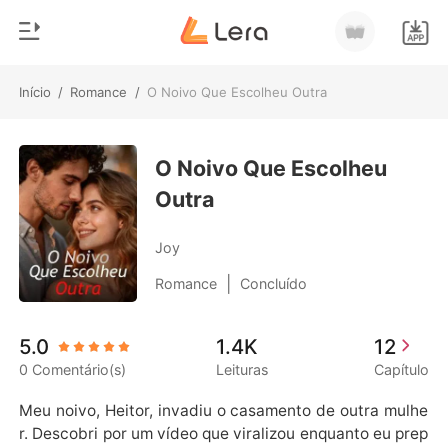
Início
/
Romance
/
O Noivo Que Escolheu Outra
0
Início
Loja
O Noivo Que Escolheu
Gênero
Outra
Moderno
Histórico
Lobisomem
Joy
Sair
Contos
|
Romance
Concluído
Romance
Baixar App
5.0
1.4K
12
Bilionários
0 Comentário(s)
Leituras
Capítulo
Ranking
Meu noivo, Heitor, invadiu o casamento de outra mulhe
r. Descobri por um vídeo que viralizou enquanto eu prep