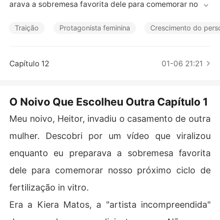
Contos Curtos
arava a sobremesa favorita dele para comemorar nosso 
próximo ciclo de fertilização in vitro.

Traição
Protagonista feminina
Crescimento do per
Era a Kiera Matos, a "artista incompreendida" de quem
 ele sempre dizia ter pena. Não era a primeira vez. Três
 anos atrás, ele espancou um homem até sangrar por ca
Capítulo 12
01-06 21:21
usa dela, um escândalo público que quase nos destruiu.

Eu fiquei ao lado dele naquela época, engolindo a humil
O Noivo Que Escolheu Outra Capítulo 1
hação e os avisos das minhas amigas. Eu até o perdoei
 pelo aborto espontâneo que seu surto de violência cau
Meu noivo, Heitor, invadiu o casamento de outra
sou. Ele jurou que tinha acabado, que nosso futuro, nos
mulher. Descobri por um vídeo que viralizou
sa família, era tudo o que importava.

enquanto eu preparava a sobremesa favorita
Mas enquanto eu assistia ao vídeo dele a arrancando d
dele para comemorar nosso próximo ciclo de
o altar, suas promessas ecoavam como uma piada crue
l. Ele me abandonou de novo, à beira do nosso sonho, p
fertilização in vitro.
ela mesma mulher.

Era a Kiera Matos, a "artista incompreendida"
Meu amor por ele, uma constante por quinze anos, final