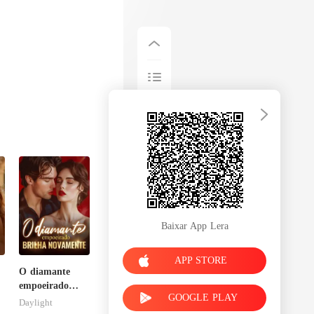
Baixar App Lera
APP STORE
O diamante
empoeirado
GOOGLE PLAY
brilha
Daylight
novamente