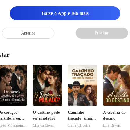
Baixe o App e leia mais
Próximo
Anterior
star
e coração
O destino pode
Caminho
A escolha do
artido à esposa
ser mudado?
traçado: uma
destino
de um
babá na
Theo Montgomery
Mia Caldwell
Célia Oliveira
Lila Rivers
ilionário
fazenda