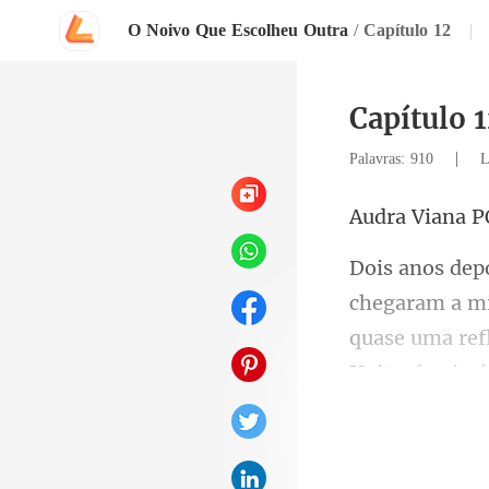
O Noivo Que Escolheu Outra
/
Capítulo 12
|
Capítulo 
|
Palavras: 910
L
Vian
quase uma ref