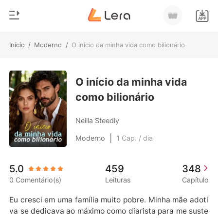
Início
/
Moderno
/
O início da minha vida como bilionário
0
Início
Loja
O início da minha vida
Gênero
como bilionário
Moderno
Histórico
Lobisomem
Neilla Steedly
Sair
Contos
|
Moderno
1
Cap. / dia
Romance
Baixar App
5.0
459
348
Bilionários
0 Comentário(s)
Leituras
Capítulo
Ranking
Eu cresci em uma família muito pobre. Minha mãe adoti
va se dedicava ao máximo como diarista para me suste