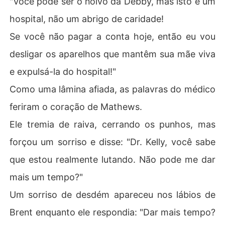
"Você pode ser o noivo da Débby, mas isto é um
a conta."

hospital, não um abrigo de caridade!
Fiquei pasmo. Um bilhão de dólares? Isso só pode ser u
Se você não pagar a conta hoje, então eu vou
ma armação! 

desligar os aparelhos que mantêm sua mãe viva
Mas então, de repente, um homem estranho me ligou. 

e expulsá-la do hospital!"
Como uma lâmina afiada, as palavras do médico
"Mathews, quer saber como sua mãe biológica morreu? 

feriram o coração de Mathews.
Gaste um bilhão de dólares dentro do mês para descob
Ele tremia de raiva, cerrando os punhos, mas
rir a verdade sobre minha mãe e eu lhe contarei tudo!"
forçou um sorriso e disse: "Dr. Kelly, você sabe
que estou realmente lutando. Não pode me dar
mais um tempo?"
Um sorriso de desdém apareceu nos lábios de
Brent enquanto ele respondia: "Dar mais tempo?