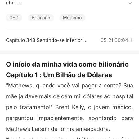
Contos Curtos
ntar. 

Para sair da pobreza, estudei muito e consegui entrar e
CEO
Bilionário
Moderno
m uma universidade prestigiada. 

Mas, não muito tempo depois, minha mãe adotiva ficou
Capítulo 348 Sentindo-se Inferior como Senhora
05-21 00:04
 gravemente doente e rapidamente acumulou um valor
 equivalente a muitos dígitos em reais em despesas mé
dicas. 

O início da minha vida como bilionário
Capítulo 1 : Um Bilhão de Dólares
Tentei pedir dinheiro emprestado, mas em vez disso, só 
recebi humilhação e abuso. 

"Mathews, quando você vai pagar a conta? Sua
Eu odiava minha vida. Por que eu era tão incompetent
mãe já deve mais de cem mil dólares ao hospital
e? 

pelo tratamento!" Brent Kelly, o jovem médico,
Quando estava no meu ponto mais desesperador, de re
perguntou impacientemente, apontando para
pente recebi uma mensagem de texto do banco. 

Mathews Larson de forma ameaçadora.
"Senhor Larson, você recebeu $1, 000, 000, 000 em su