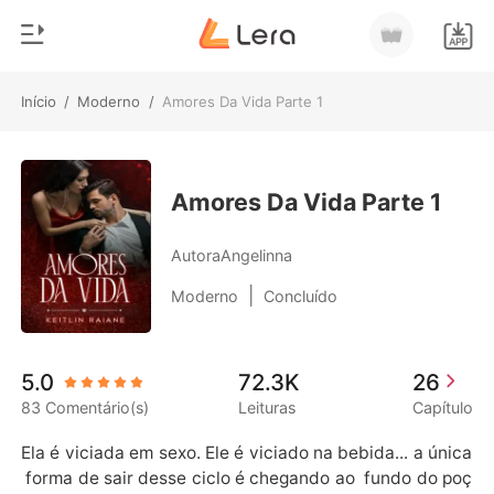
Início
/
Moderno
/
Amores Da Vida Parte 1
0
Início
Loja
Gênero
Amores Da Vida Parte 1
Moderno
Histórico
AutoraAngelinna
Lobisomem
|
Moderno
Concluído
Sair
Contos
Romance
Baixar App
5.0
72.3K
26
Bilionários
83 Comentário(s)
Leituras
Capítulo
Ranking
Ela é viciada em sexo. Ele é viciado na bebida... a única
 forma de sair desse ciclo é chegando ao  fundo do poç