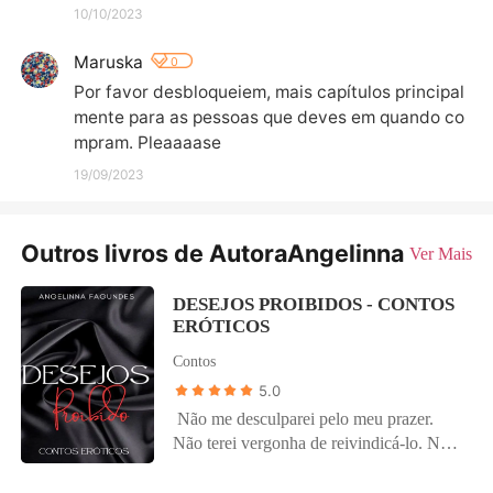
10/10/2023
Maruska
0
Por favor desbloqueiem, mais capítulos principal
mente para as pessoas que deves em quando co
mpram. Pleaaaase
19/09/2023
Outros livros de AutoraAngelinna
Ver Mais
DESEJOS PROIBIDOS - CONTOS
ERÓTICOS
Contos
5.0
Não me desculparei pelo meu prazer.
Não terei vergonha de reivindicá-lo. Não
pedirei perdão pelo que não tenho culpa.
Não me justificarei sobre os meus