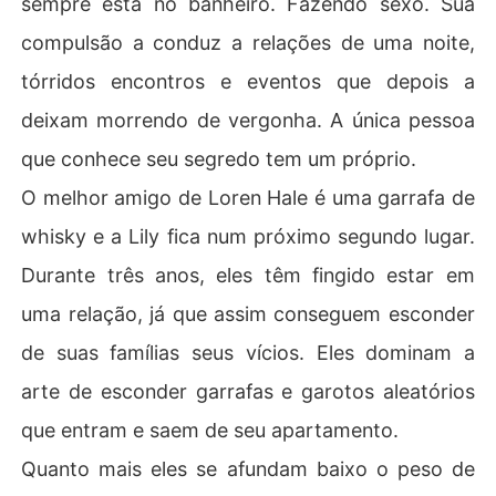
sempre está no banheiro. Fazendo sexo. Sua
ão é só ao álcool e ao sexo que estão viciados.

compulsão a conduz a relações de uma noite,
O maior vício pode ser a relação entre eles dois.
tórridos encontros e eventos que depois a
deixam morrendo de vergonha. A única pessoa
que conhece seu segredo tem um próprio.
O melhor amigo de Loren Hale é uma garrafa de
whisky e a Lily fica num próximo segundo lugar.
Durante três anos, eles têm fingido estar em
uma relação, já que assim conseguem esconder
de suas famílias seus vícios. Eles dominam a
arte de esconder garrafas e garotos aleatórios
que entram e saem de seu apartamento.
Quanto mais eles se afundam baixo o peso de