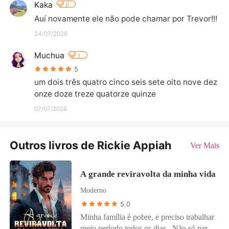
Kaka
0
Auí novamente ele não pode chamar por Trevor!!!
24/07/2026
Muchua
1
5
um dois três quatro cinco seis sete oito nove dez 
onze doze treze quatorze quinze
07/07/2026
Outros livros de Rickie Appiah
Ver Mais
A grande reviravolta da minha vida
Moderno
5.0
Minha família é pobre, e preciso trabalhar
meio período todos os dias. Não só para