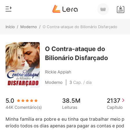
Início
/
Moderno
/
O Contra-ataque do Bilionário Disfarçado
0
Início
Loja
O Contra-ataque do
Gênero
Bilionário Disfarçado
Moderno
Histórico
Lobisomem
Rickie Appiah
Sair
Contos
|
Moderno
3
Cap. / dia
Romance
Baixar App
5.0
38.5M
2137
Bilionários
44K Comentário(s)
Leituras
Capítulo
Ranking
Minha família era pobre e eu tinha que trabalhar meio p
eríodo todos os dias apenas para pagar as contas e pod