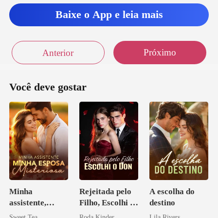
Baixe o App e leia mais
Próximo
Anterior
Você deve gostar
Minha
Rejeitada pelo
A escolha do
assistente,
Filho, Escolhi o
destino
minha esposa
Don
Sweet Tea
Roda Kinder
Lila Rivers