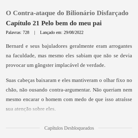
O Contra-ataque do Bilionário Disfarçado
Capítulo 21 Pelo bem do meu pai
Palavras: 728
|
Lançado em: 29/08/2022
0
tes
na faculdade, mas mesmo eles sabiam que não se
Loja
Histórico
não ousando contra-argumentar. Não queriam nem
Sair
mesmo encarar
Baixar App
cu
Capítulos Desbloqueados