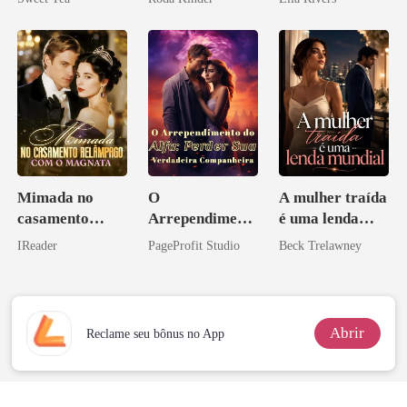
misteriosa
Mimada no
O
A mulher traída
casamento
Arrependiment
é uma lenda
relâmpago com
o do Alfa:
mundial
IReader
PageProfit Studio
Beck Trelawney
o magnata
Perder Sua
Verdadeira
Companheira
Abrir
Reclame seu bônus no App