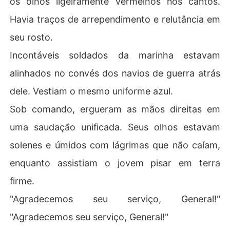
os olhos ligeiramente vermelhos nos cantos.
 tornar um homem melhor. Mas, para sua maior surpres
Havia traços de arrependimento e relutância em
a, descobriu que os pais de Charlotte estavam forçand
o-a a se casar novamente. 

seu rosto.
Incontáveis soldados da marinha estavam
Os pais dela não tinham nenhum respeito por ele. Com t
oda a firmeza, ele prometeu novamente: "Não vou perd
alinhados no convés dos navios de guerra atrás
er nada precioso para mim novamente. Juro proteger no
dele. Vestiam o mesmo uniforme azul.
sso amor. 

Sob comando, ergueram as mãos direitas em
Eu, Noah Reed, vou recuperar tudo o que perdi. Todos a
uma saudação unificada. Seus olhos estavam
queles que me ridicularizaram e me descartaram vão se 
arrepender amargamente quando minha verdadeira ide
solenes e úmidos com lágrimas que não caíam,
ntidade for revelada!"

enquanto assistiam o jovem pisar em terra
E assim, Noah embarcou em outra jornada - uma de vin
firme.
gança e luta por amor.
"Agradecemos seu serviço, General!"
"Agradecemos seu serviço, General!"