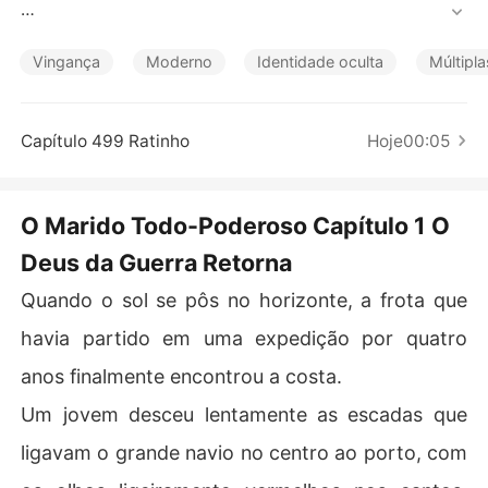
Contos Curtos
Quatro anos atrás, sua família o abandonou e ele ficou
 sem teto. Não tinha para onde ir e vagou pelas ruas por 
Vingança
Moderno
Identidade oculta
Múltipla
muito tempo. 

Quando estava em uma situação desesperadora, um an
Capítulo 499 Ratinho
Hoje00:05
jo lindo e gentil, Charlotte Pierce, apareceu e o ajudou.
 De uma coisa levou a outra, e logo eles se tornaram ma
rido e mulher. 

O Marido Todo-Poderoso Capítulo 1 O
Deus da Guerra Retorna
Os primeiros meses de casamento não foram fáceis. No
ah sentia-se inferior por não poder prover para Charlott
Quando o sol se pôs no horizonte, a frota que
e. 

havia partido em uma expedição por quatro
Decidiu se alistar no exército para se tornar mais digno
anos finalmente encontrou a costa.
 dela. Após quatro anos de serviço ativo, fez grandes c
onquistas durante as guerras e recebeu as maiores con
Um jovem desceu lentamente as escadas que
decorações. 

ligavam o grande navio no centro ao porto, com
Noah estava agora na reta final em sua corrida para se