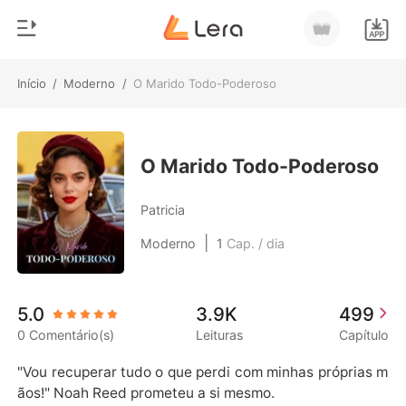
Início
/
Moderno
/
O Marido Todo-Poderoso
0
Início
Loja
Gênero
O Marido Todo-Poderoso
Moderno
Histórico
Patricia
Lobisomem
|
Moderno
1
Cap. / dia
Sair
Contos
Romance
Baixar App
5.0
3.9K
499
Bilionários
0 Comentário(s)
Leituras
Capítulo
Ranking
"Vou recuperar tudo o que perdi com minhas próprias m
ãos!" Noah Reed prometeu a si mesmo. 
