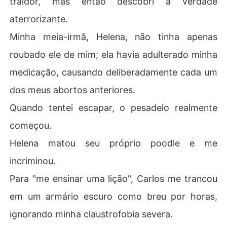
traidor, mas então descobri a verdade
more até eu sangrar.

aterrorizante.
Então, ele me fez cavar a cova do cachorro com minhas 
Minha meia-irmã, Helena, não tinha apenas
próprias mãos enquanto minha mãe assistia e zombava.

roubado ele de mim; ela havia adulterado minha
Deitada na terra, quebrada e sangrando, percebi que el
medicação, causando deliberadamente cada um
es achavam que estavam destruindo o herdeiro de Carl
dos meus abortos anteriores.
os.

Quando tentei escapar, o pesadelo realmente
Eles estavam errados.

começou.
Disquei o número do magnata bilionário que esperava n
Helena matou seu próprio poodle e me
as sombras.

incriminou.
- Gabriel - sussurrei através dos lábios rachados. - O b
Para "me ensinar uma lição", Carlos me trancou
ebê é seu. Venha nos buscar.
em um armário escuro como breu por horas,
ignorando minha claustrofobia severa.