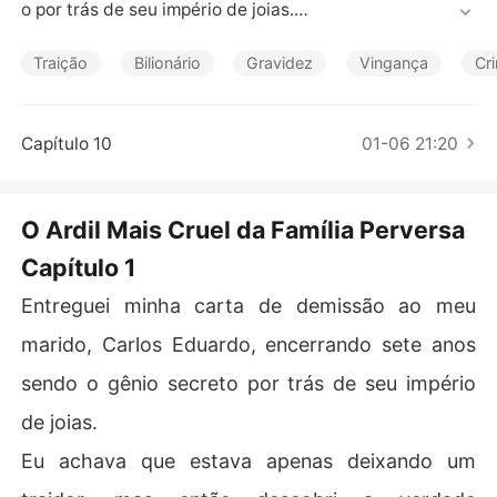
Contos Curtos
o por trás de seu império de joias.

Eu achava que estava apenas deixando um traidor, mas 
Traição
Bilionário
Gravidez
Vingança
Cr
então descobri a verdade aterrorizante.

Minha meia-irmã, Helena, não tinha apenas roubado ele 
Capítulo 10
01-06 21:20
de mim; ela havia adulterado minha medicação, causan
do deliberadamente cada um dos meus abortos anterio
res.

O Ardil Mais Cruel da Família Perversa
Capítulo 1
Quando tentei escapar, o pesadelo realmente começou.

Entreguei minha carta de demissão ao meu
Helena matou seu próprio poodle e me incriminou.

marido, Carlos Eduardo, encerrando sete anos
Para "me ensinar uma lição", Carlos me trancou em um
sendo o gênio secreto por trás de seu império
 armário escuro como breu por horas, ignorando minha
 claustrofobia severa.

de joias.
Eu achava que estava apenas deixando um
Ele me arrastou para fora, forçou meu corpo grávido a s
e ajoelhar e bateu minha cabeça contra o chão de már