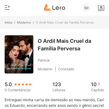
Início
/
Moderno
/
O Ardil Mais Cruel da Família Perversa
0
Início
Loja
O Ardil Mais Cruel da
Gênero
Família Perversa
Moderno
Histórico
Lobisomem
Patricia
Sair
Contos
|
Moderno
Concluído
Romance
Baixar App
5.0
123
10
Bilionários
0 Comentário(s)
Leituras
Capítulo
Ranking
Entreguei minha carta de demissão ao meu marido, Carl
os Eduardo, encerrando sete anos sendo o gênio secret