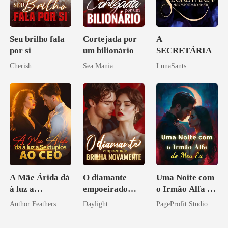
Seu brilho fala
Cortejada por
A
por si
um bilionário
SECRETÁRIA
Cherish
Sea Mania
LunaSants
A Mãe Árida dá
O diamante
Uma Noite com
à luz a
empoeirado
o Irmão Alfa do
Sextuplos ao
brilha
Meu Ex
Author Feathers
Daylight
PageProfit Studio
CEO
novamente