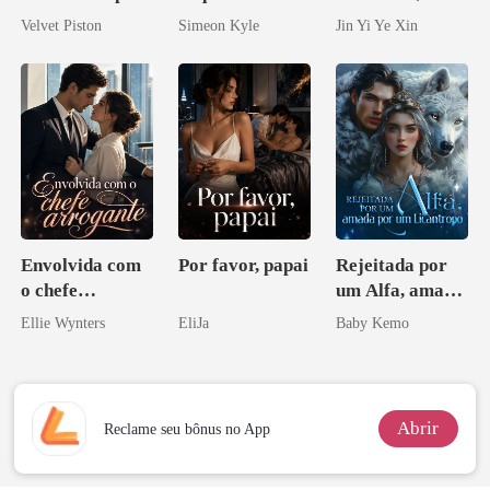
Alfa
Vingança
rainha que me
Velvet Piston
Simeon Kyle
Jin Yi Ye Xin
Ascende
tornei
Envolvida com
Por favor, papai
Rejeitada por
o chefe
um Alfa, amada
arrogante
por um
Ellie Wynters
EliJa
Baby Kemo
Licantropo
Abrir
Reclame seu bônus no App