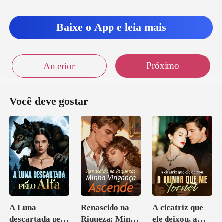
Baixe o App e leia mais
Próximo
Anterior
Você deve gostar
A Luna
Renascido na
A cicatriz que
descartada pelo
Riqueza: Minha
ele deixou, a