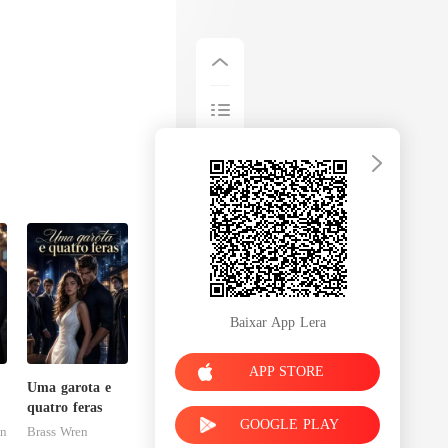
Baixar App Lera
APP STORE
Uma garota e
quatro feras
GOOGLE PLAY
on
Brass Wren