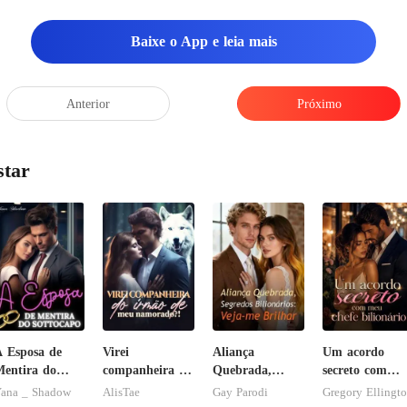
Baixe o App e leia mais
Anterior
Próximo
star
 Esposa de
Virei
Aliança
Um acordo
entira do
companheira do
Quebrada,
secreto com
ottocapo
irmão de meu
Segredos
meu chefe
ana _ Shadow
AlisTae
Gay Parodi
Gregory Ellingt
namorado?!
Bilionários:
bilionário