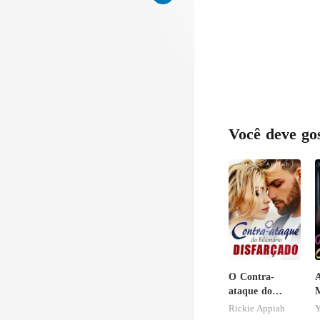
Você deve go
O Contra-
A
ataque do
M
Bilionário
S
Rickie Appiah
Y
Disfarçado