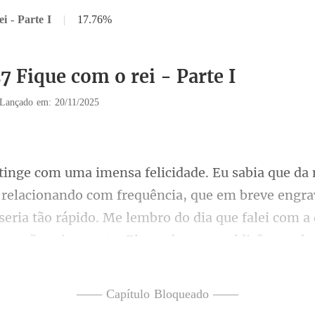
i - Parte I
|
17.76%
7 Fique com o rei - Parte I
Lançado em: 20/11/2025
ia, que em breve engra
seria tão rápido. Me lembro do dia que falei com a
—— Capítulo Bloqueado ——