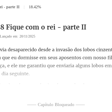
i - parte II
|
18.42%
8 Fique com o rei - parte II
Lançado em: 20/11/2025
u que eu dormisse em seus aposentos com nosso fil
ça
as janelas amplas do quarto, m
—— Capítulo Bloqueado ——