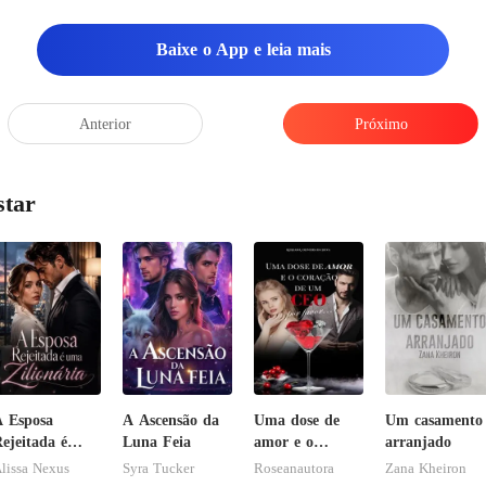
Baixe o App e leia mais
Anterior
Próximo
star
 Esposa
A Ascensão da
Uma dose de
Um casamento
ejeitada é
Luna Feia
amor e o
arranjado
ma Zilionária
coração de um
lissa Nexus
Syra Tucker
Roseanautora
Zana Kheiron
CEO, por favor