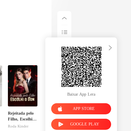
Baixar App Lera
APP STORE
Rejeitada pelo
Filho, Escolhi o
GOOGLE PLAY
Don
Roda Kinder