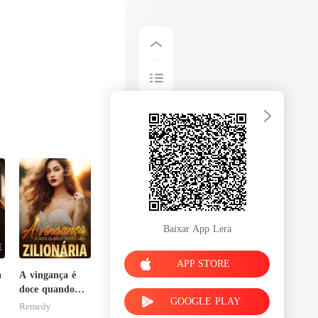
Baixar App Lera
APP STORE
a
A vingança é
doce quando
GOOGLE PLAY
você é uma
Remedy
zilionária