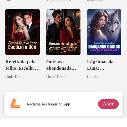
Don
misteriosa
Rejeitada pelo
Outrora
Lágrimas da
Filho, Escolhi o
abandonada,
Luna:
Don
agora intocável
Dançando com
Roda Kinder
Decaf Demon
Cherie
os príncipes
licantropos
Abrir
Reclame seu bônus no App