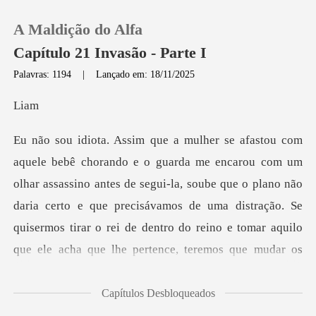
A Maldição do Alfa
Capítulo 21 Invasão - Parte I
Palavras: 1194
|
Lançado em: 18/11/2025
0
i
Loja
assassino antes de segui-la, soube que o plano não
Histórico
daria certo e que precisávamos de uma distração. Se
Sair
quiser
Baixar App
Capítulos Desbloqueados
para