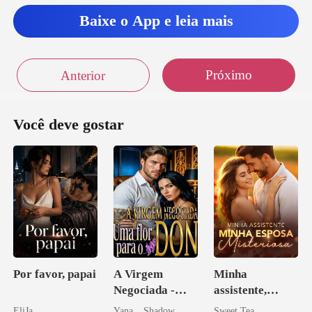
Baixe o App e leia mais
Próximo
Anterior
Você deve gostar
Por favor, papai
A Virgem
Minha
Negociada -
assistente,
Uma flor para o
minha esposa
EliJa
Yana _ Shadow
Sweet Tea