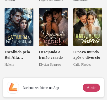
a rejeitei
Escolhida pelo
Desejando o
O novo mundo
Rei Alfa
irmão errado
após o divórcio
Amaldiçoado
Helenn
Elysian Sparrow
Calla Rhodes
Abrir
Reclame seu bônus no App