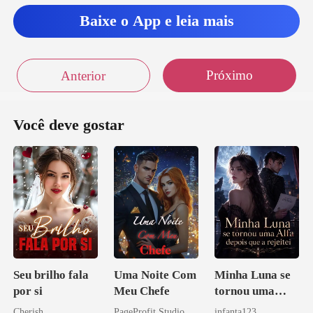
Baixe o App e leia mais
Próximo
Anterior
Você deve gostar
Seu brilho fala
Uma Noite Com
Minha Luna se
por si
Meu Chefe
tornou uma
Alfa depois que
Cherish
PageProfit Studio
infanta123