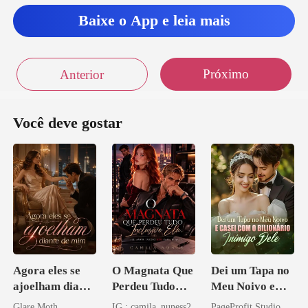
a o lado, encarando a
Baixe o App e leia mais
Próximo
Anterior
Você deve gostar
Agora eles se
O Magnata Que
Dei um Tapa no
ajoelham diante
Perdeu Tudo
Meu Noivo e
de mim
Inclusive Ela
Casei com o
Glare Moth
IG : camila_nuness2
PageProfit Studio