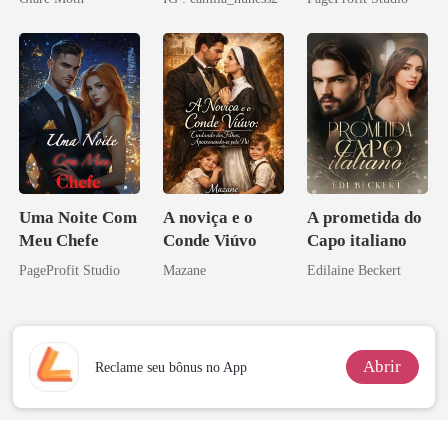
Bilionário
Inimigo Dele
Uma Noite Com
A noviça e o
A prometida do
Meu Chefe
Conde Viúvo
Capo italiano
PageProfit Studio
Mazane
Edilaine Beckert
Abrir
Reclame seu bônus no App