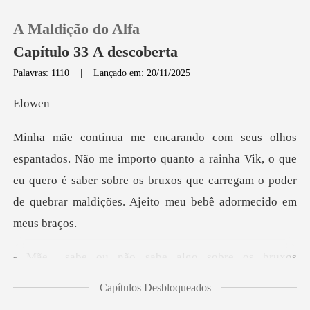
A Maldição do Alfa
Capítulo 33 A descoberta
Palavras: 1110
|
Lançado em: 20/11/2025
0
ow
Loja
quanto a rainha Vik, o que
eu quero é saber sobre os bruxos que carregam
Histórico
Sair
o sabe algo sobre o
Baixar App
Capítulos Desbloqueados