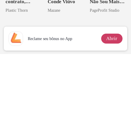
contrato,
Conde Viúvo
Não Sou Mais
amante de
Sua Bolsa de
Plastic Thorn
Mazane
PageProfit Studio
coração
Sangue
Abrir
Reclame seu bônus no App