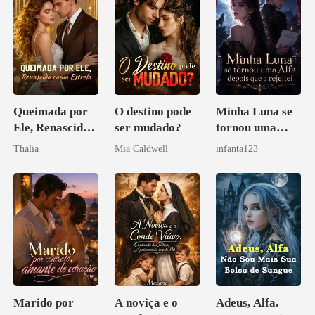
Queimada por
O destino pode
Minha Luna se
Ele, Renascida
ser mudado?
tornou uma
como Estrela
Alfa depois que
Thalia
Mia Caldwell
infanta123
a rejeitei
Marido por
A noviça e o
Adeus, Alfa.