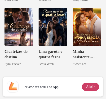
Noivo
Licantropo
Cicatrizes do
Uma garota e
Minha
destino
quatro feras
assistente,
minha esposa
Syra Tucker
Brass Wren
Sweet Tea
misteriosa
Abrir
Reclame seu bônus no App