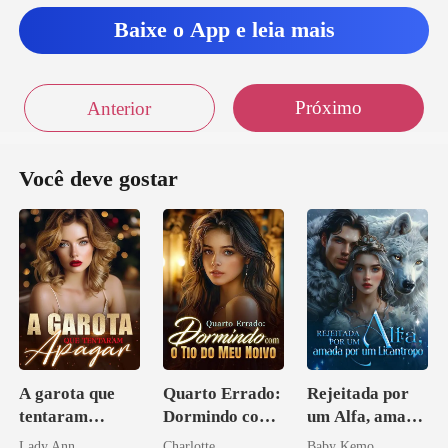
Baixe o App e leia mais
Próximo
Anterior
Você deve gostar
A garota que
Quarto Errado:
Rejeitada por
tentaram
Dormindo com
um Alfa, amada
apagar
o Tio do Meu
por um
Lady Ann
Charlotte
Baby Kemo