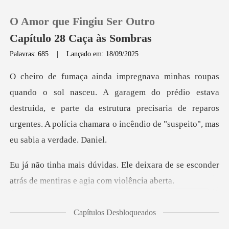
O Amor que Fingiu Ser Outro
Capítulo 28 Caça às Sombras
Palavras: 685
|
Lançado em: 18/09/2025
0
m do prédio estava
Loja
destruída, e parte da estrutura precisaria de reparos
urgent
Histórico
Sair
deixara de se esconder
atrás de me
Baixar App
nr
Capítulos Desbloqueados