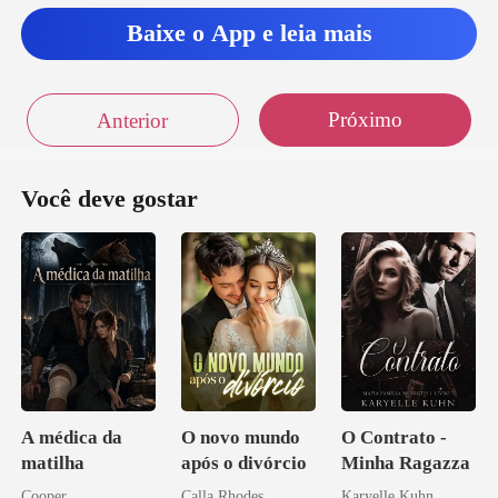
Baixe o App e leia mais
Próximo
Anterior
Você deve gostar
A médica da
O novo mundo
O Contrato -
matilha
após o divórcio
Minha Ragazza
Cooper
Calla Rhodes
Karyelle Kuhn