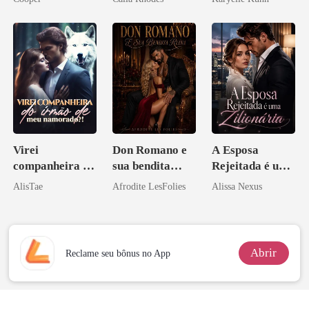
Virei
Don Romano e
A Esposa
companheira do
sua bendita
Rejeitada é uma
irmão de meu
ruína
Zilionária
AlisTae
Afrodite LesFolies
Alissa Nexus
namorado?!
Abrir
Reclame seu bônus no App