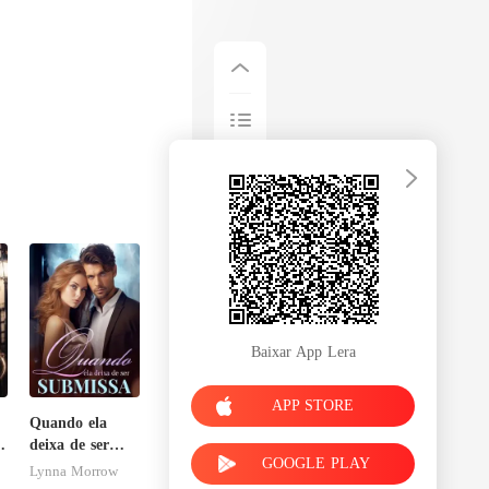
Baixar App Lera
APP STORE
Quando ela
deixa de ser
GOOGLE PLAY
submissa
Lynna Morrow