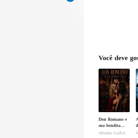
Você deve go
Don Romano e
sua bendita
d
ruína
A
Afrodite LesFolies
V