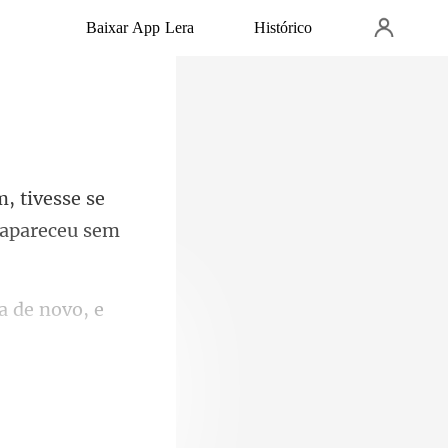
Baixar App Lera
Histórico
se se
sap
ia de novo, e