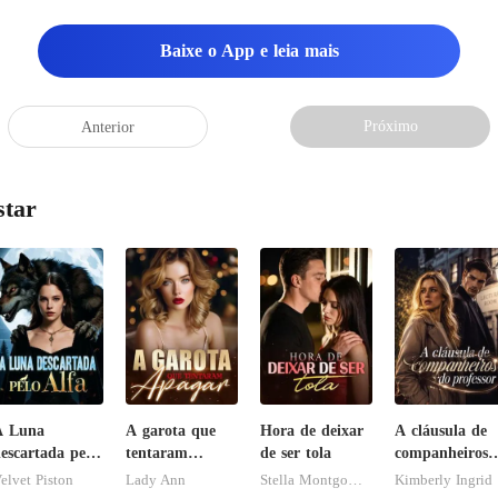
Baixe o App e leia mais
Próximo
Anterior
star
A Luna
A garota que
Hora de deixar
A cláusula de
escartada pelo
tentaram
de ser tola
companheiros
lfa
apagar
do professor
elvet Piston
Lady Ann
Stella Montgomery
Kimberly Ingrid