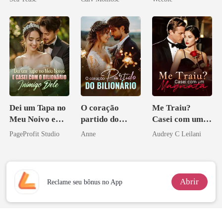
Dei um Tapa no
O coração
Me Traiu?
Meu Noivo e
partido do
Casei com um
Casei com o
bilionário
Magnata
PageProfit Studio
Anne
Audrey C Leilani
Bilionário
Inimigo Dele
Abrir
Reclame seu bônus no App