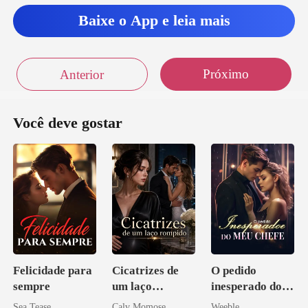
oto
Baixe o App e leia mais
Próximo
Anterior
Você deve gostar
Felicidade para
Cicatrizes de
O pedido
sempre
um laço
inesperado do
rompido
meu chefe
Sea Tease
Calv Momose
Weeble