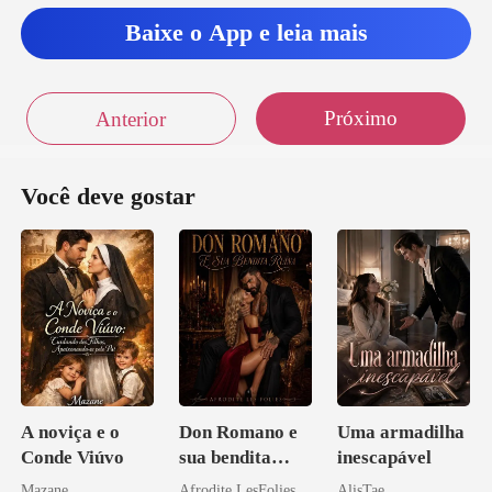
Baixe o App e leia mais
Próximo
Anterior
Você deve gostar
A noviça e o
Don Romano e
Uma armadilha
Conde Viúvo
sua bendita
inescapável
ruína
Mazane
Afrodite LesFolies
AlisTae