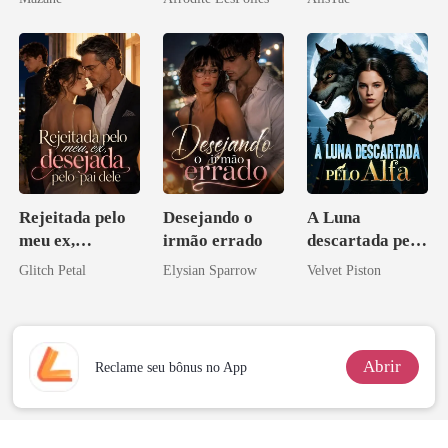
Rejeitada pelo
Desejando o
A Luna
meu ex,
irmão errado
descartada pelo
desejada pelo
Alfa
Glitch Petal
Elysian Sparrow
Velvet Piston
pai dele
Abrir
Reclame seu bônus no App