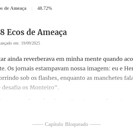
os de Ameaça
|
48.72%
38 Ecos de Ameaça
ançado em: 19/09/2025
e. Os jornais estampavam nossa imagem: eu e He
orrindo sob o
êmulas. - Henrique, será que i
—— Capítulo Bloqueado ——