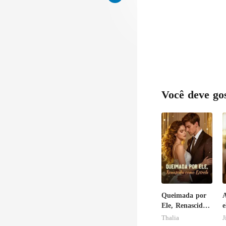
Você deve go
Queimada por
A
Ele, Renascida
e
como Estrela
r
Thalia
J
t