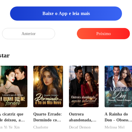
Baixe o App e leia mais
Anterior
Próximo
star
 cicatriz que
Quarto Errado:
Outrora
A Rainha do
le deixou, a
Dormindo com
abandonada,
Don - Obsessão
ainha que me
o Tio do Meu
agora intocável
Paixão e
in Yi Ye Xin
Charlotte
Decaf Demon
Melissa Mel
ornei
Noivo
Sangue