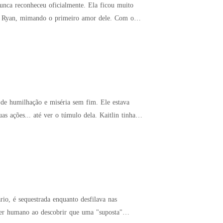
o, Ryan, mimando o primeiro amor dele. Com o
ua conta, meu querido ex-marido!"
. até ver o túmulo dela. Kaitlin tinha
judando-o a alcançar o sucesso enquanto suportava
io, é sequestrada enquanto desfilava nas