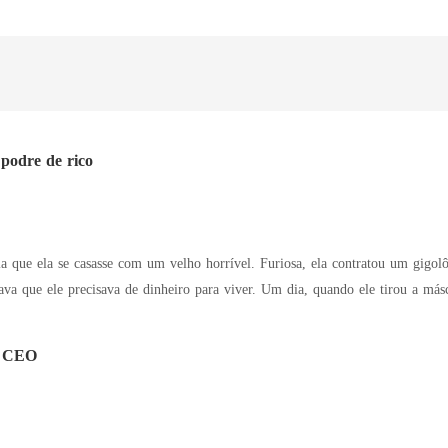
podre de rico
ue ela se casasse com um velho horrível. Furiosa, ela contratou um gigolô para atuar c
heiro para viver. Um dia, quando ele tirou a máscara, ela descobriu que ele era um magnata. A
 dava a ela tudo o que ela queria e eles viviam felizes. No entanto, algo inesperado
aconteceu, colocando o amor deles à prova. Sheila e seu marido conseguiriam vencer essa t
o CEO