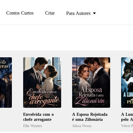
Contos Curtos
Criar
Para Autores
Envolvida com o
A Esposa Rejeitada
A Lun
chefe arrogante
é uma Zilionária
pelo A
Ellie Wynters
Alissa Nexus
Velvet P