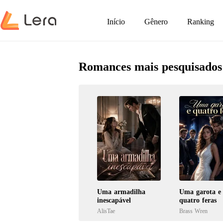
Início
Gênero
Ranking
Romances mais pesquisados
Uma armadilha
Uma garota e
inescapável
quatro feras
AlisTae
Brass Wren