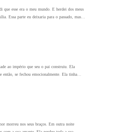
di que esse era o meu mundo. E herdei dos meus
lia. Essa parte eu deixaria para o passado, mas
idade ao império que seu o pai construiu. Ela
de então, se fechou emocionalmente. Ela tinha
mor morreu nos seus braços. Em outra noite
cas com a sua amante. Ela perdeu toda a sua