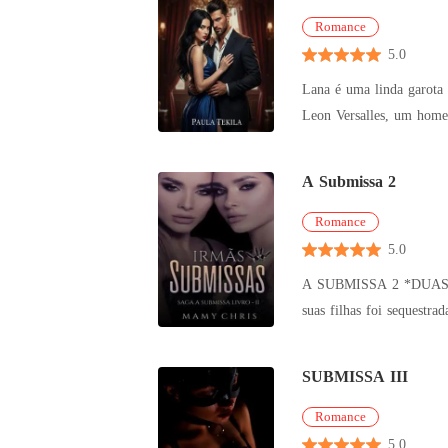
Romance
5.0
Lana é uma linda garota 
Leon Versalles, um homem
história
A Submissa 2
Romance
5.0
A SUBMISSA 2 *DUAS IRMÃS* A história continua Anna e Alfonso tiveram duas gêmeas, e assim sua família estava completa e feliz, mas uma de
suas filhas foi sequestra
A fami
SUBMISSA III
Romance
5.0