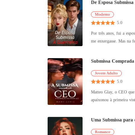
De Esposa Submissa
Moderno
5.0
Por três anos, fui a esp
me enxergasse. Mas na festa da nossa empresa, a apenas três dias do fim do nosso acordo, ele me humilhou publicamente ao apresentar sua nova
namorada, El
Submissa Comprada 
Jovem Adulto
5.0
Matteo Glay, o CEO que p
apaixonou à primeira vist
Melinda
Uma Submissa para
Romance