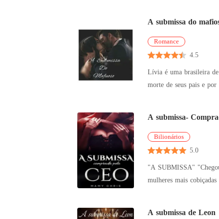
adolescente foi sequest
A submissa do mafio
Romance
4.5
Lívia é uma brasileira d
morte de seus pais e por
como str
A submissa- Compra
Bilionários
5.0
"A SUBMISSA" "Chegou o dono da porra toda" Era assim que ele era conhecido o CEO herdeiro da maior vinícola da ESPANHA o comedor das
mulheres mais cobiçadas 
família. Mas que g
A submissa de Leon