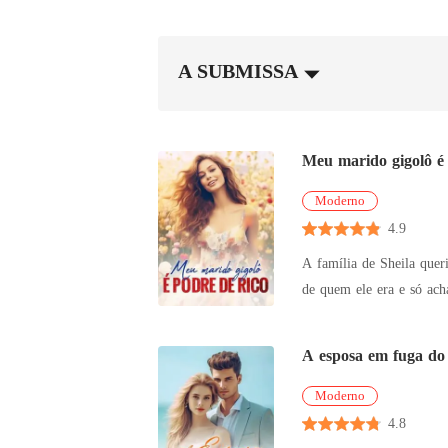
A SUBMISSA
Meu marido gigolô é 
Moderno
4.9
A família de Sheila queria q
de quem ele era e só achava que ele precisava de din
partir daí, a história de amor deles começou oficialmente. Ele
A esposa em fuga d
Moderno
4.8