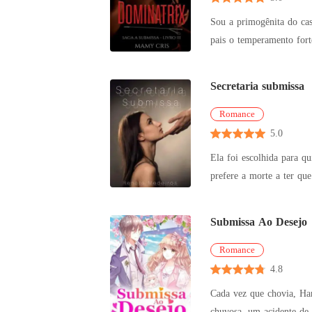
Sou a primogênita do ca
pais o temperamento fort
eles fize
Secretaria submissa
Romance
5.0
Ela foi escolhida para qu
prefere a morte a ter qu
uma vi
Submissa Ao Desejo
Romance
4.8
Cada vez que chovia, Ha
chuvosa, um acidente de 