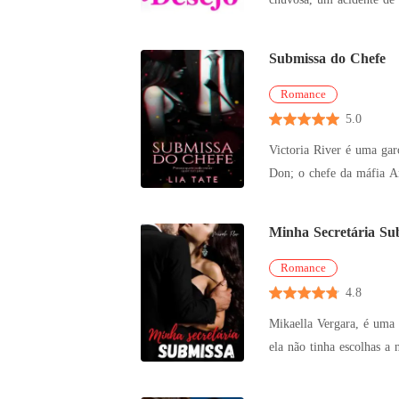
memória depois
Submissa do Chefe
Romance
5.0
Victoria River é uma gar
Don; o chefe da máfia Am
insiste
Minha Secretária Su
Romance
4.8
Mikaella Vergara, é uma 
ela não tinha escolhas a