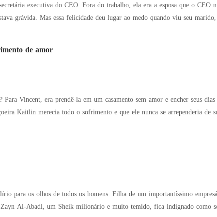
alho, ela era a esposa que o CEO nunca reconheceu oficialmente. Ela ficou muito
estava grávida. Mas essa felicidade deu lugar ao medo quando viu seu marid
ntraram novamente, a atenção de Ryan foi atraída para a barriga saliente de
Jenessa. "De quem é o bebê que está carregando?" Mas ela apenas riu. "Isso não é da s
rimento de amor
Ele estava
ira Kaitlin merecia todo o sofrimento e que ele nunca se arrependeria de suas ações..
ixonou por Vincent. Ela passou três anos como sua esposa humilde e dócil, a
ando Vincent descobriu a verdade, ele já tinha arruinado o que sempre desejava com as
rio para os olhos de todos os homens. Filha de um importantíssimo empresár
"