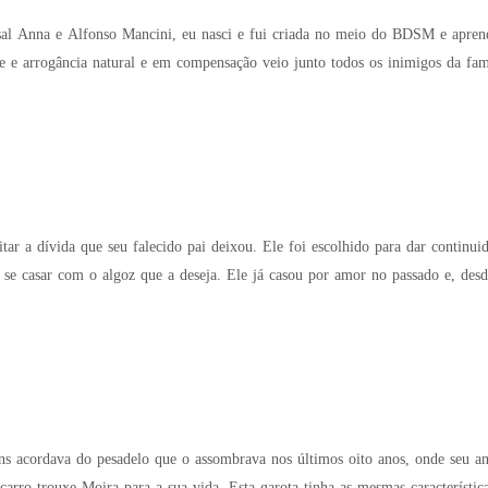
sal Anna e Alfonso Mancini, eu nasci e fui criada no meio do BDSM e apren
e e arrogância natural e em compensação veio junto todos os inimigos da famí
itar a dívida que seu falecido pai deixou. Ele foi escolhido para dar continu
e se casar com o algoz que a deseja. Ele já casou por amor no passado e, des
ns acordava do pesadelo que o assombrava nos últimos oito anos, onde seu a
carro trouxe Moira para a sua vida. Esta garota tinha as mesmas característi