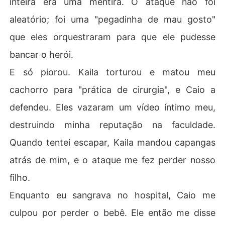
inteira era uma mentira. O ataque não foi
ha que "compensar" sua irmã por todo o problema que c
aleatório; foi uma "pegadinha de mau gosto"
ausei, doando um dos meus rins para ela.

que eles orquestraram para que ele pudesse
Mas eles cometeram um erro fatal. Eles pensaram que e
bancar o herói.
u era uma órfã indefesa.

E só piorou. Kaila torturou e matou meu
Eles não sabiam que eu tinha acabado de herdar um im
cachorro para "prática de cirurgia", e Caio a
pério bilionário de uma tia secreta. E eu estava prestes
 a usar cada centavo para queimar o mundo deles até a
defendeu. Eles vazaram um vídeo íntimo meu,
s cinzas.
destruindo minha reputação na faculdade.
Quando tentei escapar, Kaila mandou capangas
atrás de mim, e o ataque me fez perder nosso
filho.
Enquanto eu sangrava no hospital, Caio me
culpou por perder o bebê. Ele então me disse