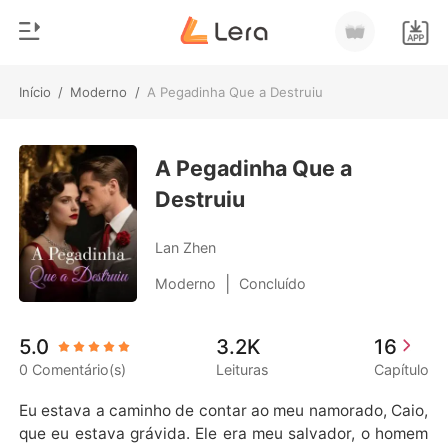
Início
/
Moderno
/
A Pegadinha Que a Destruiu
0
Início
Loja
A Pegadinha Que a
Gênero
Destruiu
Moderno
Histórico
Lobisomem
Lan Zhen
Sair
Contos
|
Moderno
Concluído
Romance
Baixar App
5.0
3.2K
16
Bilionários
0 Comentário(s)
Leituras
Capítulo
Ranking
Eu estava a caminho de contar ao meu namorado, Caio, 
que eu estava grávida. Ele era meu salvador, o homem