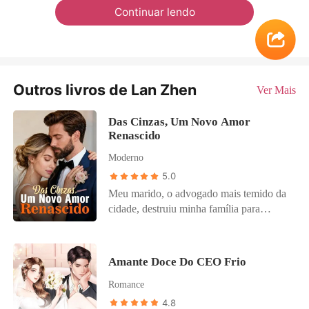
Continuar lendo
Outros livros de Lan Zhen
Ver Mais
Das Cinzas, Um Novo Amor
Renascido
Moderno
5.0
Meu marido, o advogado mais temido da
cidade, destruiu minha família para
proteger a ex-namorada dele. Ele armou
para o meu irmão, o que levou meus pais
à morte e nossa empresa à falência. Ele
Amante Doce Do CEO Frio
prometeu que libertaria meu irmão se eu
Romance
ficasse. Mas no dia da apelação final, ele
nunca apareceu. Meu irmão perdeu sua
4.8