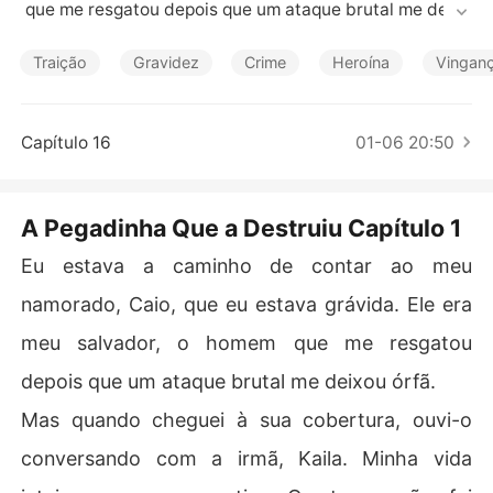
Contos Curtos
 que me resgatou depois que um ataque brutal me deixo
u órfã.

Traição
Gravidez
Crime
Heroína
Vingan
Mas quando cheguei à sua cobertura, ouvi-o conversan
do com a irmã, Kaila. Minha vida inteira era uma mentir
a. O ataque não foi aleatório; foi uma "pegadinha de ma
Capítulo 16
01-06 20:50
u gosto" que eles orquestraram para que ele pudesse b
ancar o herói.

A Pegadinha Que a Destruiu Capítulo 1
E só piorou. Kaila torturou e matou meu cachorro para
 "prática de cirurgia", e Caio a defendeu. Eles vazaram
Eu estava a caminho de contar ao meu
 um vídeo íntimo meu, destruindo minha reputação na f
namorado, Caio, que eu estava grávida. Ele era
aculdade. Quando tentei escapar, Kaila mandou capang
as atrás de mim, e o ataque me fez perder nosso filho.

meu salvador, o homem que me resgatou
depois que um ataque brutal me deixou órfã.
Enquanto eu sangrava no hospital, Caio me culpou por p
erder o bebê. Ele então me disse que o aborto espontâ
Mas quando cheguei à sua cobertura, ouvi-o
neo me deixou permanentemente infértil.

conversando com a irmã, Kaila. Minha vida
Sua exigência final foi a mais cruel. Ele disse que eu tin