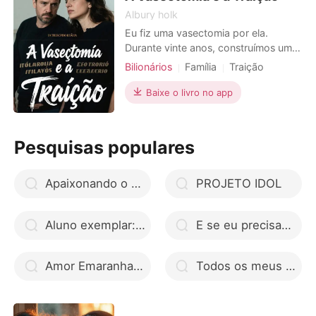
Albury holk
Eu fiz uma vasectomia por ela.
Durante vinte anos, construímos um
império do zero, com ela sempre
Bilionários
Família
Traição
afirmando não querer filhos, e eu,
Divórcio
CEO
Gêmeos
tolo apaixonado, acreditei. Então, um
Baixe o livro no app
dia, ela simplesmente jogou um
acordo de transferência de ações na
minha frente, nomeando como
Pesquisas populares
herdeiros 51% da empresa a Lucas
Apaixonando o Marquês
PROJETO IDOL
Aluno exemplar: Série exemplar livro telegram
E se eu precisasse de você? google drive
Amor Emaranhado do Destino google drive
Todos os meus pecados de Nina Queiroz