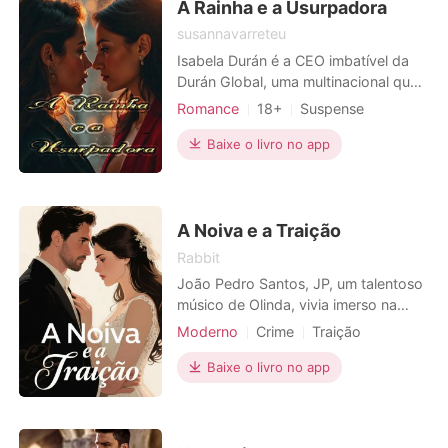
A Rainha e a Usurpadora
susannavarreteu
Isabela Durán é a CEO imbatível da
Durán Global, uma multinacional que
há anos domina o setor imobiliário.
Romance
18+
Suspense
No entanto, quando Valeria Cruz,
Traição
Amor forçado
CEO
uma jovem empresária audaciosa e
Baixe o livro no app
Medroso
Medrosa
de táticas inovadoras, surge com
Heroína incrível
uma estratégia agressiva de
expansão, torna-se a maior ameaça
Local de trabalho
Urbano
para Isabela. Entre negociações
A Noiva e a Traição
Rabbit
João Pedro Santos, JP, um talentoso
músico de Olinda, vivia imerso na
melodia do seu cavaquinho,
Moderno
Crime
Traição
profundamente apaixonado por
Vingança
Armadilha
Falsa
Isabella Albuquerque Menezes, Isa,
Baixe o livro no app
uma rica herdeira do Recife. Sua
tranquilidade é quebrada por um
telefonema desesperado: Isa sofrera