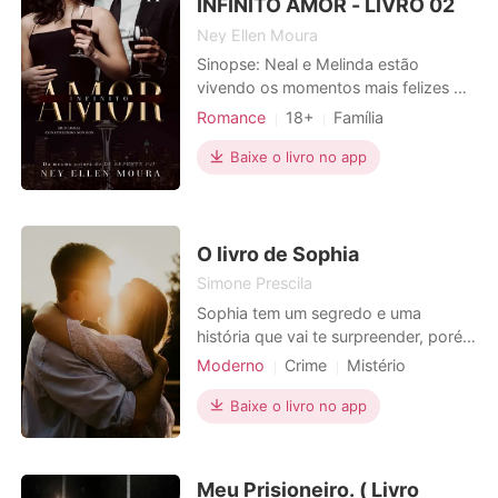
que me obriga a viver em su
INFINITO AMOR - LIVRO 02
Ney Ellen Moura
Sinopse: Neal e Melinda estão
vivendo os momentos mais felizes de
suas vidas. Casamento, filhos a
Romance
18+
Família
caminho, a empresa prosperando
Primeiro amor
CEO
conforme sonharam. Tudo está
Baixe o livro no app
Encantador
Encantadora
dando certo. Porém os perigos, ainda
Paixão / Erótica
os rodeiam e a seus familiares. E mais
cedo que o esperado eles precisam
Local de trabalho
Urbano
deixar o paraíso onde estão, par
O livro de Sophia
Simone Prescila
Sophia tem um segredo e uma
história que vai te surpreender, porém
ela descobrirá que sua vida corre
Moderno
Crime
Mistério
perigo e terá que aprender a se
Vingança
defender pra sobreviver...
Baixe o livro no app
Meu Prisioneiro. ( Livro