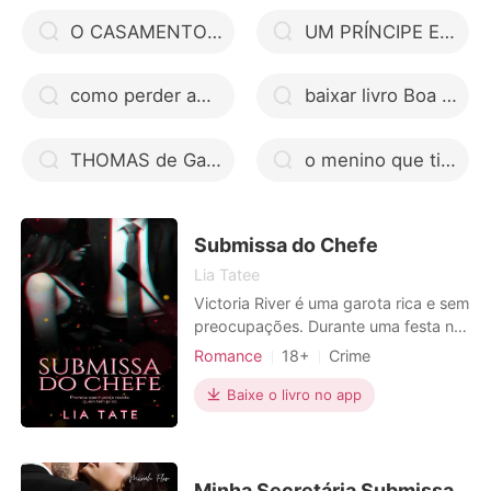
O CASAMENTO DO CEO POR UM BEBÊ
UM PRÍNCIPE EM MINHA VIDA
como perder amigos e irritar pessoas
baixar livro Boa Noite Punpun pdf
THOMAS de Gabriela Bortolotto
o menino que tinha medo de errar pdf google drive
Submissa do Chefe
Lia Tatee
Victoria River é uma garota rica e sem
preocupações. Durante uma festa no
quartel das sombras, ela conhece
Romance
18+
Crime
Peter Lucchese, também conhecido
Casamento arranjado
Gravidez
como Don; o chefe da máfia
Baixe o livro no app
Escravos sexuais
Máfia
Americana; e se apaixona no mesmo
Encantadora
S.M.
instante. Um imprevisto acontece e
Victoria salva a vida de Peter, tendo
Paixão / Erótica
uma dívida que ele insiste
Minha Secretária Submissa