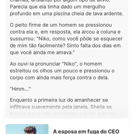
de amor deles começou oficialmente.
Parecia que ela tinha dado um mergulho
Ele dava a ela tudo o que ela queria e
profundo em uma piscina cheia de lava ardente.
eles viviam felizes. No entanto, algo
inesperado aconteceu, colocando o
O peito firme de um homem se pressionou
amor deles à prova. Sheila e seu
contra ela e, em resposta, ela arcou a coluna e
marido conseguiriam vencer essa
sussurrou: "Niko, como você pôde se esquecer
tempestade? Venha descobrir!
de mim tão facilmente? Sinto falta dos dias em
que você ainda me amava."
Ao ouvi-la pronunciar "Niko", o homem
estreitou os olhos um pouco e pressionou o
corpo com ainda mais força contra o dela.
"Hmm..."
Enquanto a primeira luz do amanhecer se
infiltrava suavemente pela janela, Sheila se
mexeu e sua mão encontrou o peito ardente
dele. Então, ao abrir os olhos após pestanejar
várias vezes, ela se deparou com um rosto
A esposa em fuga do CEO