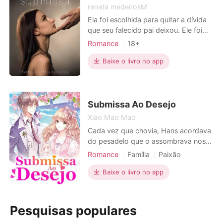
fize
renata medeirosM
Ela foi escolhida para quitar a dívida
que seu falecido pai deixou. Ele foi
escolhido para dar continuidade ao
Romance
18+
império que seu o pai construiu. Ela
Relacionamento secreto
prefere a morte a ter que se casar
Baixe o livro no app
Amor em fuga
Escravos sexuais
com o algoz que a deseja. Ele já
CEO
Encantadora
Charmoso
casou por amor no passado e, desde
então, se fechou emocionalmente.
Paixão / Erótica
Ela tinha uma vi
Submissa Ao Desejo
Xiao Mao Mao
Cada vez que chovia, Hans acordava
do pesadelo que o assombrava nos
últimos oito anos, onde seu amor
Romance
Família
Paixão
morreu nos seus braços. Em outra
Moderno
Estatuto social
noite chuvosa, um acidente de carro
Baixe o livro no app
Obsessão
Héroi
trouxe Moira para a sua vida. Esta
garota tinha as mesmas
características com a sua amante. Ela
Pesquisas populares
perdeu toda a sua memória depois