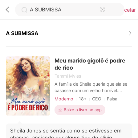
Cancelar
A SUBMISSA
0
Meu marido gigolô é podre
Loja
de rico
Tammi Myles
Histórico
A família de Sheila queria que ela se
casasse com um velho horrível.
Furiosa, ela contratou um gigolô para
Moderno
18+
CEO
Falsa
Sair
atuar como seu marido. Ela não tinha
Encantador
ideia de quem ele era e só achava
Baixe o livro no app
que ele precisava de dinheiro para
Baixar App
viver. Um dia, quando ele tirou a
máscara, ela descobriu que ele era
Sheila Jones se sentia como se estivesse em
um magnata. A partir daí, a história
chamas, ansiando por algum tipo de alívio.