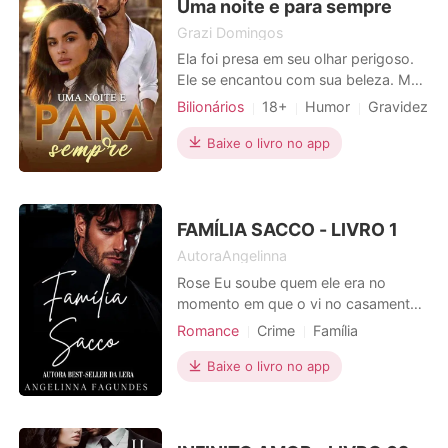
um terrível acidente de buggy em
Uma noite e para sempre
Nata
Grazi Domingos
Ela foi presa em seu olhar perigoso.
Ele se encantou com sua beleza. Mas
ambos queriam apenas uma noite...
Bilionários
18+
Humor
Gravidez
Amor a primeira vista
CEO
Baixe o livro no app
Paixão / Erótica
Arrogante / Dominante
FAMÍLIA SACCO - LIVRO 1
AutoraAngelinna
Rose Eu soube quem ele era no
momento em que o vi no casamento
da minha irmã. Sua família tem uma
Romance
Crime
Família
reputação notória pela maneira como
Casamento arranjado
administra a Costa Leste. Minha irmã
Baixe o livro no app
Casamento após um curto namoro
pode se casar com o irmão dele, mas
CEO
Máfia
Encantador
pretendo ficar longe dele. No
entanto, encontro-me numa situação
Sortudo
Paixão / Erótica