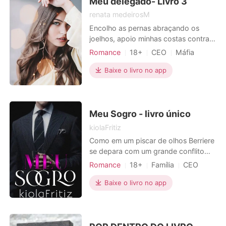
Meu delegado- Livro 3
renata medeirosM
Encolho as pernas abraçando os
joelhos, apoio minhas costas contra o
azulejo frio da parede. Fecho os
Romance
18+
CEO
Máfia
olhos sentindo a ardência das
Paixão / Erótica
lágrimas que descem por meu rosto.
Baixe o livro no app
Só peço que pare, por favor. Mais,
socos na porta me fazem pular
assustada, amedrontada. - Por favor,
por favor, pare Spencer - implo
Meu Sogro - livro único
kiolaFritiz
Como em um piscar de olhos Berriere
se depara com um grande conflito
quando percebe que o conceito de
Romance
18+
Família
CEO
casamento sólido que acreditava ter
Medrosa
Paixão / Erótica
conquistado, na verdade, nunca
Baixe o livro no app
existiu de fato e viu tudo se
desfazendo rapidamente como
fumaça. Após a perda do seu marido
descobriu que a vida que teve ao seu