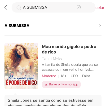
Cancelar
A SUBMISSA
0
Meu marido gigolô é podre
Loja
de rico
Tammi Myles
Histórico
A família de Sheila queria que ela se
casasse com um velho horrível.
Furiosa, ela contratou um gigolô para
Moderno
18+
CEO
Falsa
Sair
atuar como seu marido. Ela não tinha
Encantador
ideia de quem ele era e só achava
Baixe o livro no app
que ele precisava de dinheiro para
Baixar App
viver. Um dia, quando ele tirou a
máscara, ela descobriu que ele era
Sheila Jones se sentia como se estivesse em
um magnata. A partir daí, a história
chamas, ansiando por algum tipo de alívio.