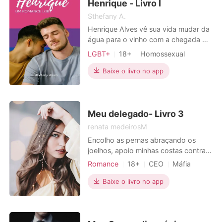
um terrível acidente de buggy em
Henrique - Livro I
Nata
Sthefany A.
Henrique Alves vê sua vida mudar da
água para o vinho com a chegada da
Aluna nova em seu último ano do
LGBT+
18+
Homossexual
ensino médio. Assumidamente gay
em um colégio de elite em São Paulo,
Baixe o livro no app
considerado o mais inteligente e com
um incrível potencial, Sem falar que
conta com o total apoio dos pais,
Henrique verá tudo a
Meu delegado- Livro 3
renata medeirosM
Encolho as pernas abraçando os
joelhos, apoio minhas costas contra o
azulejo frio da parede. Fecho os
Romance
18+
CEO
Máfia
olhos sentindo a ardência das
Paixão / Erótica
lágrimas que descem por meu rosto.
Baixe o livro no app
Só peço que pare, por favor. Mais,
socos na porta me fazem pular
assustada, amedrontada. - Por favor,