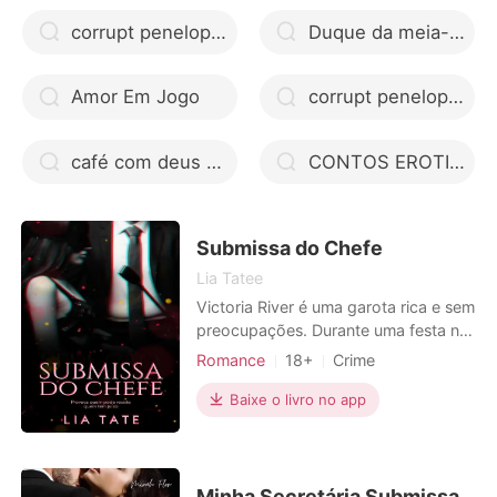
corrupt penelope douglas
Duque da meia-noite de Tessa Dare
Amor Em Jogo
corrupt penelope douglas mobi
café com deus pai ler online grátis
CONTOS EROTICOS +18 facebook
Submissa do Chefe
Lia Tatee
Victoria River é uma garota rica e sem
preocupações. Durante uma festa no
quartel das sombras, ela conhece
Romance
18+
Crime
Peter Lucchese, também conhecido
Casamento arranjado
Gravidez
como Don; o chefe da máfia
Baixe o livro no app
Escravos sexuais
Máfia
Americana; e se apaixona no mesmo
Encantadora
S.M.
instante. Um imprevisto acontece e
Victoria salva a vida de Peter, tendo
Paixão / Erótica
uma dívida que ele insiste
Minha Secretária Submissa