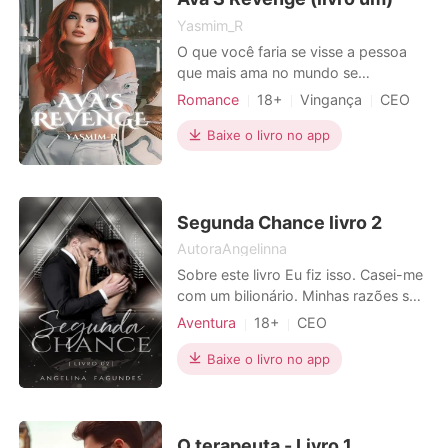
Yasmim_R
O que você faria se visse a pessoa
que mais ama no mundo se
destruindo e se arruinando por um
Romance
18+
Vingança
CEO
amor? Ava Smith é uma mulher com
Charmoso
Paixão / Erótica
uma beleza fora dos padrões da
Baixe o livro no app
sociedade, linda, extremamente sexy
e muito segura de si, mas nem
sempre foi assim, ela teve uma
infância difícil ao ver o corpo da irmã
Segunda Chance livro 2
sem
AutoraAngelinna
Sobre este livro Eu fiz isso. Casei-me
com um bilionário. Minhas razões são
minhas, mas a última coisa que eu
Aventura
18+
CEO
esperava era me sentir sua
Paixão / Erótica
propriedade. Eu posso ter tomado os
Baixe o livro no app
Arrogante / Dominante
votos, mas eu ainda estou
determinada a ser eu. Agora suas
regras estão assumindo o meu
mundo, mas eu não sou o tipo de g
O terapeuta - Livro 1