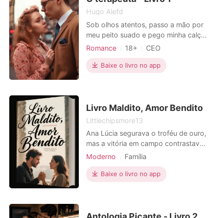
Hugo Alefd
Sob olhos atentos, passo a mão por
meu peito suado e pego minha calça
no chão. Mantenho- me de costas
Romance
18+
CEO
para a mulher que me encara,
Paixão / Erótica
sentada, ofegante e provavelmente
Baixe o livro no app
dolorida entre as pernas. Visto a
calça, totalmente indiferente aos
pensamentos dela que são visíveis
em seu olhar. Essa é a parte
Livro Maldito, Amor Bendito
Littlechipsmore13
Ana Lúcia segurava o troféu de ouro,
mas a vitória em campo contrastava
com o ar pesado de sua casa. Ali, sua
Moderno
Família
família e o rico Carlos Eduardo a
Casamento arranjado
Traição
confrontavam. "Case-se comigo", ele
Baixe o livro no app
Heroína
1V1
propôs, enquanto os pensamentos
de sua mãe, pai e irmão invadiam sua
mente: um casamento para tirá-la do
futebol e "pr
Antologia Picante - Livro 2