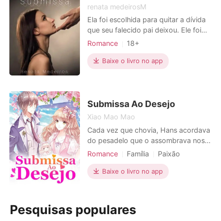
fize
renata medeirosM
Ela foi escolhida para quitar a dívida
que seu falecido pai deixou. Ele foi
escolhido para dar continuidade ao
Romance
18+
império que seu o pai construiu. Ela
Relacionamento secreto
prefere a morte a ter que se casar
Baixe o livro no app
Amor em fuga
Escravos sexuais
com o algoz que a deseja. Ele já
CEO
Encantadora
Charmoso
casou por amor no passado e, desde
então, se fechou emocionalmente.
Paixão / Erótica
Ela tinha uma vi
Submissa Ao Desejo
Xiao Mao Mao
Cada vez que chovia, Hans acordava
do pesadelo que o assombrava nos
últimos oito anos, onde seu amor
Romance
Família
Paixão
morreu nos seus braços. Em outra
Moderno
Estatuto social
noite chuvosa, um acidente de carro
Baixe o livro no app
Obsessão
Héroi
trouxe Moira para a sua vida. Esta
garota tinha as mesmas
características com a sua amante. Ela
Pesquisas populares
perdeu toda a sua memória depois