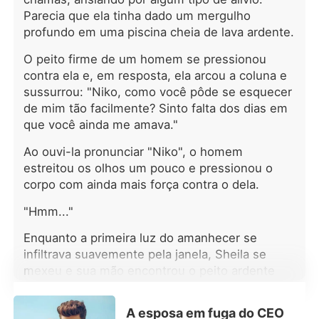
de amor deles começou oficialmente.
Parecia que ela tinha dado um mergulho
Ele dava a ela tudo o que ela queria e
profundo em uma piscina cheia de lava ardente.
eles viviam felizes. No entanto, algo
inesperado aconteceu, colocando o
O peito firme de um homem se pressionou
amor deles à prova. Sheila e seu
contra ela e, em resposta, ela arcou a coluna e
marido conseguiriam vencer essa
sussurrou: "Niko, como você pôde se esquecer
tempestade? Venha descobrir!
de mim tão facilmente? Sinto falta dos dias em
que você ainda me amava."
Ao ouvi-la pronunciar "Niko", o homem
estreitou os olhos um pouco e pressionou o
corpo com ainda mais força contra o dela.
"Hmm..."
Enquanto a primeira luz do amanhecer se
infiltrava suavemente pela janela, Sheila se
mexeu e sua mão encontrou o peito ardente
dele. Então, ao abrir os olhos após pestanejar
várias vezes, ela se deparou com um rosto
A esposa em fuga do CEO