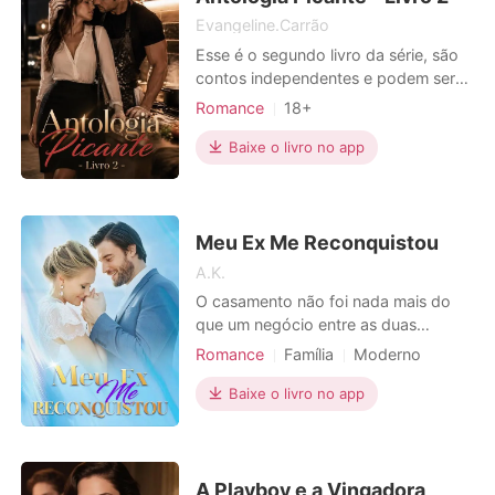
Evangeline.Carrão
Esse é o segundo livro da série, são
contos independentes e podem ser
lidos em qualquer ordem de livro ou
Romance
18+
capítulo. Essa é uma coletânea dos
Relacionamento secreto
meus contos eróticos preferidos,
Baixe o livro no app
Triangulo amoroso
como parte da imersão, evitei dar
Escravos sexuais
Gêmeos
características físicas aos envolvidos,
assim, você pode colocar a si mesmo
Paixão / Erótica
e as pessoas pa
Meu Ex Me Reconquistou
Local de trabalho
A.K.
O casamento não foi nada mais do
que um negócio entre as duas
famílias. Ele podia escolher qualquer
Romance
Família
Moderno
uma para ser sua esposa, mas no
Casamento arranjado
Divórcio
momento em que a viu, ele sabia que
Baixe o livro no app
Encantadora
Charmoso
era ela que ele queria. No entanto,
seu casamento não durou muito por
causa da sua indiferença. Até o
momento em que assinou o aco
A Playboy e a Vingadora