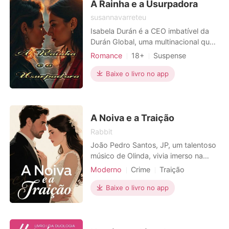
A Rainha e a Usurpadora
susannavarreteu
Isabela Durán é a CEO imbatível da
Durán Global, uma multinacional que
há anos domina o setor imobiliário.
Romance
18+
Suspense
No entanto, quando Valeria Cruz,
Traição
Amor forçado
CEO
uma jovem empresária audaciosa e
Baixe o livro no app
Medroso
Medrosa
de táticas inovadoras, surge com
Heroína incrível
uma estratégia agressiva de
expansão, torna-se a maior ameaça
Local de trabalho
Urbano
para Isabela. Entre negociações
A Noiva e a Traição
Rabbit
João Pedro Santos, JP, um talentoso
músico de Olinda, vivia imerso na
melodia do seu cavaquinho,
Moderno
Crime
Traição
profundamente apaixonado por
Vingança
Armadilha
Falsa
Isabella Albuquerque Menezes, Isa,
Baixe o livro no app
uma rica herdeira do Recife. Sua
tranquilidade é quebrada por um
telefonema desesperado: Isa sofrera