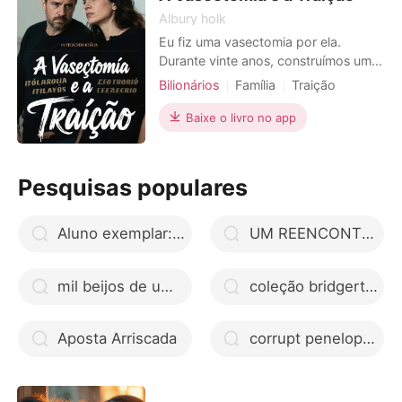
Albury holk
Eu fiz uma vasectomia por ela.
Durante vinte anos, construímos um
império do zero, com ela sempre
Bilionários
Família
Traição
afirmando não querer filhos, e eu,
Divórcio
CEO
Gêmeos
tolo apaixonado, acreditei. Então, um
Baixe o livro no app
dia, ela simplesmente jogou um
acordo de transferência de ações na
minha frente, nomeando como
Pesquisas populares
herdeiros 51% da empresa a Lucas
Aluno exemplar: Série exemplar google drive
UM REENCONTRO COM O PASSADO
mil beijos de um garoto google drive
coleção bridgerton ler online
Aposta Arriscada
corrupt penelope douglas ler online grátis