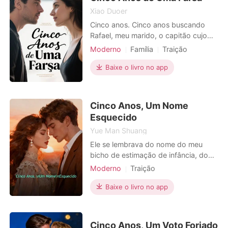
de seu notebook: "Você está convid
Xiao Duoer
Cinco anos. Cinco anos buscando
Rafael, meu marido, o capitão cujo
navio desapareceu no mar sem
Moderno
Família
Traição
deixar vestígios. Vendi nossa casa, o
Vingança
Divórcio
Urbano
último pedaço da minha família, e me
Baixe o livro no app
endividei até a alma por essa busca.
Hoje, em um leilão clandestino numa
ilha remota, paguei meu último
Cinco Anos, Um Nome
centavo por um envelope
Esquecido
Yue Man Shuang
Ele se lembrava do nome do meu
bicho de estimação de infância, do
nosso primeiro encontro e da minha
Moderno
Traição
marca obscura de chá, mas em cinco
Triangulo amoroso
anos, Breno não conseguiu se
Baixe o livro no app
Crescimento pessoal
lembrar que eu era alérgica a
Viagem ao mundo
Dramático
camarão. O fruto do mar brilhava no
meu macarrão, um lembrete cruel do
Cinco Anos, Um Voto Forjado