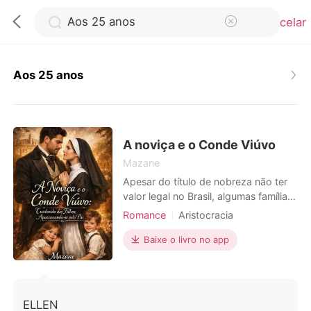
Cancelar
Aos 25 anos
0
Loja
A noviça e o Conde Viúvo
Mazane
Apesar do título de nobreza não ter
Histórico
valor legal no Brasil, algumas famílias
ainda mantém suas tradições e
Romance
Aristocracia
Sair
costumes. É o caso da família
Encantadora
Urbano
Alencastro. Neste cenário, Maria
Baixe o livro no app
Crescimento do personagem
Clara, uma jovem professora e
Baixar App
Arrogante/Dominador
aspirante a freira, órfã, criada entre
as irmãs do Instituto Santa Bárbara, é
Desenvolvimento dos personagens
enviada pela madre superiora para
Romance
ELLEN