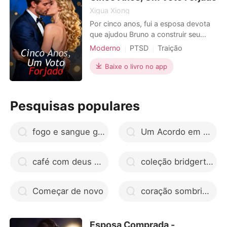
quão pouco de mim realmente existi
Xigua Xiong
Por cinco anos, fui a esposa devota
que ajudou Bruno a construir seu
império de tecnologia. Mas no
Moderno
PTSD
Traição
momento em que seu primeiro amor,
Triangulo amoroso
Cristal, retornou com uma lesão
Baixe o livro no app
Crescimento do personagem
fingida, ele entregou a ela o colar de
Ex-esposa
diamantes que era para o nosso
aniversário e me abandonou em meio
Pesquisas populares
a uma tempestade torrencial.
fogo e sangue google drive
Um Acordo em Nova York
café com deus pai epub
coleção bridgerton livros em áudio gratuito
Começar de novo
coração sombrio estefano pdf grátis
Esposa Comprada -