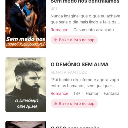
Sem medo nos contraiamos
Bris
Nunca imaginei que o que eu achava
que seria o dia mais lindo e feliz da
minha vida se transformaria em um
Romance
Casamento arranjado
pesadelo terrível e infernal. Ver-me
Primeiro amor
Aristocracia
entrar naquela igreja vazia foi a coisa
Baixe o livro no app
mais maligna que poderiam fazer
com você. Quem poderia ter me
mandado para um lugar desolado
como aquele enquanto al
O DEMÔNIO SEM ALMA
RENATA PANTOZO
"Fui banido do inferno e agora vago
entre os humanos, sem qualquer
rumo ou destino. Não possuo alma
Romance
18+
Humor
Fantasia
ou sentimentos. Era o que eu achava
Maldição
Dançarino / Cantor
até conhecer ela... a única humana
Baixe o livro no app
que me fez sentir! "